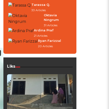
Tarassa Q.
33 Articles
Oktavia
Ningrum
31 Articles
Ardina Praf
21 Articles
Ryan Farizzal
20 Articles
Liks