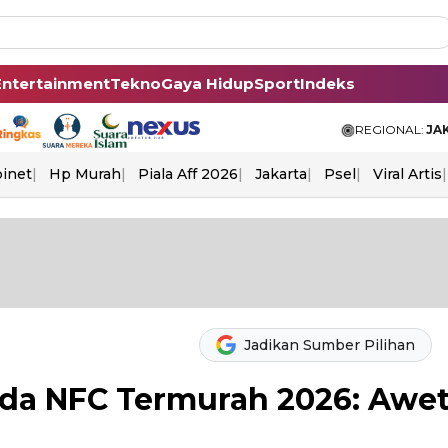
Entertainment
Tekno
Gaya Hidup
Sport
Indeks
REGIONAL:
JA
binet
Hp Murah
Piala Aff 2026
Jakarta
Psel
Viral Artis
Jadikan Sumber Pilihan
da NFC Termurah 2026: Awe