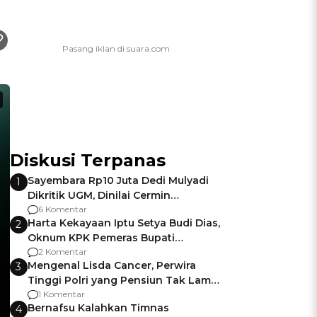
Diskusi Terpanas
Sayembara Rp10 Juta Dedi Mulyadi
1
Dikritik UGM, Dinilai Cermin
Gagalnya Negara Jamin Keamanan
6 Komentar
Harta Kekayaan Iptu Setya Budi Dias,
2
Oknum KPK Pemeras Bupati
Pemalang
2 Komentar
Mengenal Lisda Cancer, Perwira
3
Tinggi Polri yang Pensiun Tak Lama
Usai Jadi Brigjen
1 Komentar
Bernafsu Kalahkan Timnas
4