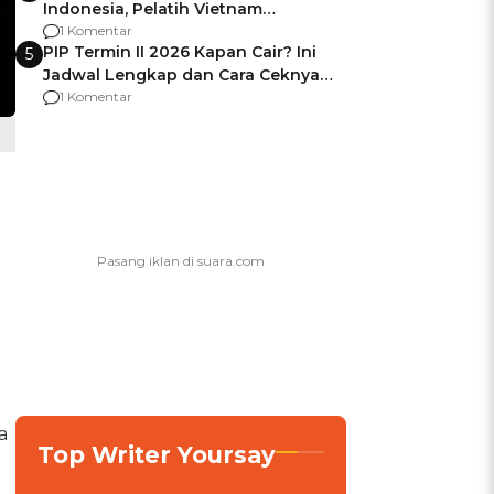
Indonesia, Pelatih Vietnam
Berencana Pakai Jimat di Pakansari
1 Komentar
PIP Termin II 2026 Kapan Cair? Ini
5
Jadwal Lengkap dan Cara Ceknya
agar Dana Tidak Hangus!
1 Komentar
a
Top Writer Yoursay