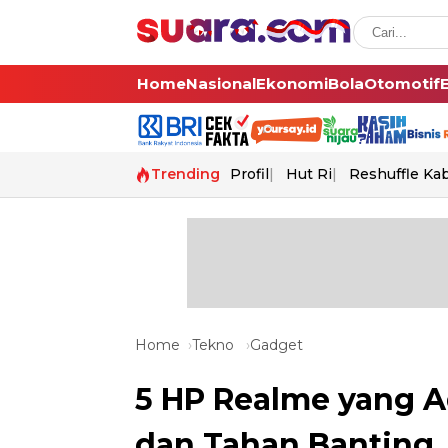
Home
Nasional
Ekonomi
Bola
Otomotif
Trending
Profil
Hut Ri
Reshuffle Ka
Home
Tekno
Gadget
5 HP Realme yang A
dan Tahan Banting