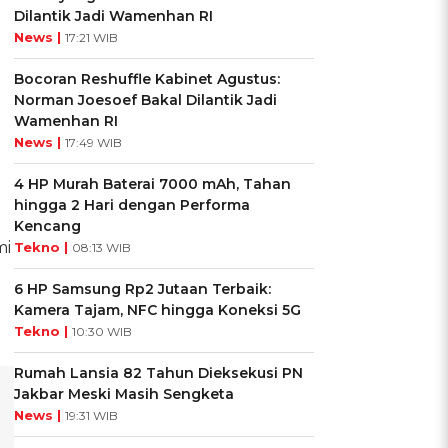
Dilantik Jadi Wamenhan RI
News |
17:21 WIB
Bocoran Reshuffle Kabinet Agustus:
Norman Joesoef Bakal Dilantik Jadi
Wamenhan RI
News |
17:49 WIB
4 HP Murah Baterai 7000 mAh, Tahan
hingga 2 Hari dengan Performa
Kencang
mi
Tekno |
08:13 WIB
6 HP Samsung Rp2 Jutaan Terbaik:
Kamera Tajam, NFC hingga Koneksi 5G
Tekno |
10:30 WIB
Rumah Lansia 82 Tahun Dieksekusi PN
Jakbar Meski Masih Sengketa
News |
19:31 WIB