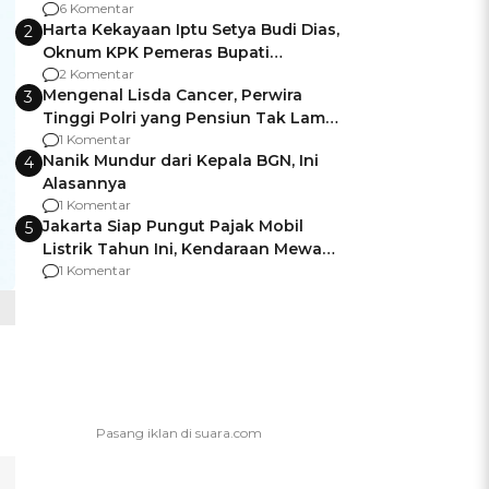
Gagalnya Negara Jamin Keamanan
6 Komentar
Harta Kekayaan Iptu Setya Budi Dias,
2
Oknum KPK Pemeras Bupati
Pemalang
2 Komentar
Mengenal Lisda Cancer, Perwira
3
Tinggi Polri yang Pensiun Tak Lama
Usai Jadi Brigjen
1 Komentar
Nanik Mundur dari Kepala BGN, Ini
4
Alasannya
1 Komentar
Jakarta Siap Pungut Pajak Mobil
5
Listrik Tahun Ini, Kendaraan Mewah
Kena hingga 75% PKB
1 Komentar