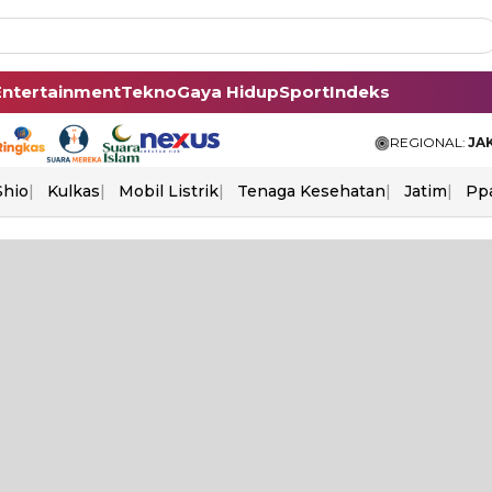
Entertainment
Tekno
Gaya Hidup
Sport
Indeks
REGIONAL:
JA
Shio
Kulkas
Mobil Listrik
Tenaga Kesehatan
Jatim
Pp