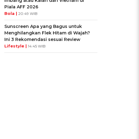
Imbang atau Kalah dari Vietnam di
Piala AFF 2026
Bola |
20:49 WIB
Sunscreen Apa yang Bagus untuk
Menghilangkan Flek Hitam di Wajah?
Ini 3 Rekomendasi sesuai Review
Lifestyle |
14:45 WIB