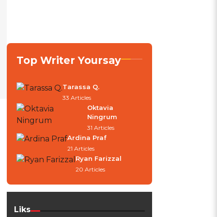
Top Writer Yoursay
Tarassa Q.
33 Articles
Oktavia
Ningrum
31 Articles
Ardina Praf
21 Articles
Ryan Farizzal
20 Articles
Liks