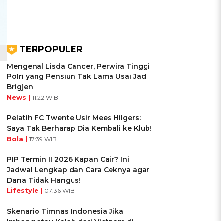
TERPOPULER
Mengenal Lisda Cancer, Perwira Tinggi
Polri yang Pensiun Tak Lama Usai Jadi
Brigjen
News |
11:22 WIB
Pelatih FC Twente Usir Mees Hilgers:
Saya Tak Berharap Dia Kembali ke Klub!
Bola |
17:39 WIB
PIP Termin II 2026 Kapan Cair? Ini
Jadwal Lengkap dan Cara Ceknya agar
Dana Tidak Hangus!
Lifestyle |
07:36 WIB
Skenario Timnas Indonesia Jika