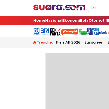
Home
Nasional
Ekonomi
Bola
Otomotif
Trending
Piala Aff 2026
Sunscreen