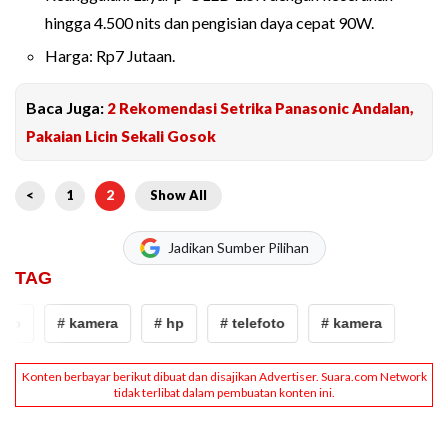
hingga 4.500 nits dan pengisian daya cepat 90W.
Harga: Rp7 Jutaan.
Baca Juga:
2 Rekomendasi Setrika Panasonic Andalan,
Pakaian Licin Sekali Gosok
<
1
2
Show All
Jadikan Sumber Pilihan
TAG
to
# kamera
# hp
# telefoto
# kamera