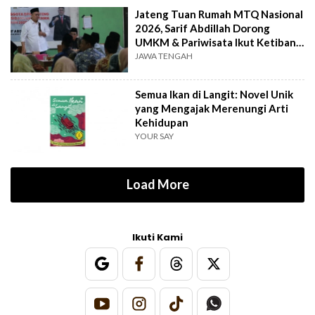
Jateng Tuan Rumah MTQ Nasional
2026, Sarif Abdillah Dorong
UMKM & Pariwisata Ikut Ketiban
Berkah
JAWA TENGAH
Semua Ikan di Langit: Novel Unik
yang Mengajak Merenungi Arti
Kehidupan
YOUR SAY
Load More
Ikuti Kami