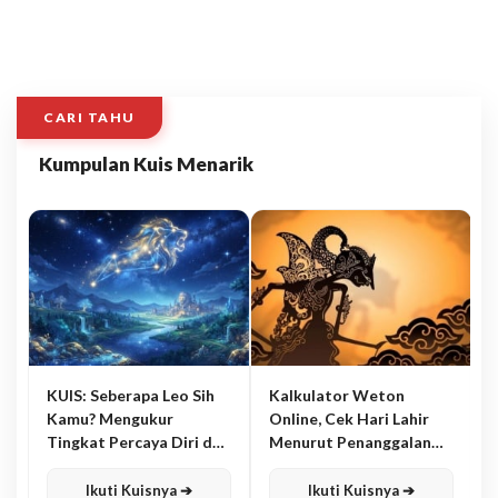
CARI TAHU
Kumpulan Kuis Menarik
KUIS: Seberapa Leo Sih
Kalkulator Weton
Kamu? Mengukur
Online, Cek Hari Lahir
Tingkat Percaya Diri dan
Menurut Penanggalan
Karisma
Jawa
Ikuti Kuisnya ➔
Ikuti Kuisnya ➔