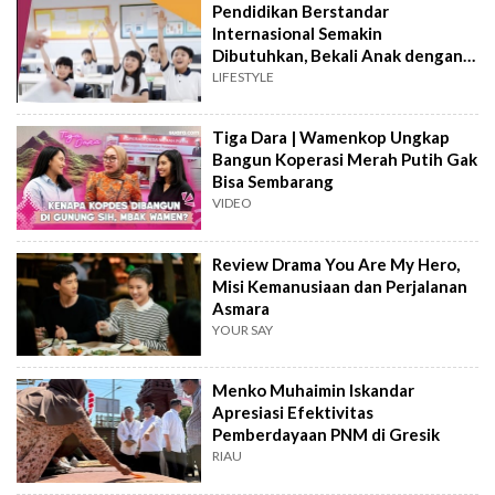
Pendidikan Berstandar
Internasional Semakin
Dibutuhkan, Bekali Anak dengan
Keterampilan Masa Depan
LIFESTYLE
Tiga Dara | Wamenkop Ungkap
Bangun Koperasi Merah Putih Gak
Bisa Sembarang
VIDEO
Review Drama You Are My Hero,
Misi Kemanusiaan dan Perjalanan
Asmara
YOUR SAY
Menko Muhaimin Iskandar
Apresiasi Efektivitas
Pemberdayaan PNM di Gresik
RIAU