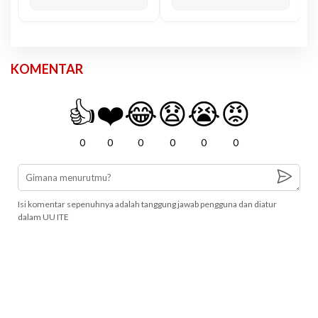
KOMENTAR
👍
❤️
😂
😧
😭
😡
0
0
0
0
0
0
Isi komentar sepenuhnya adalah tanggung jawab pengguna dan diatur
dalam UU ITE