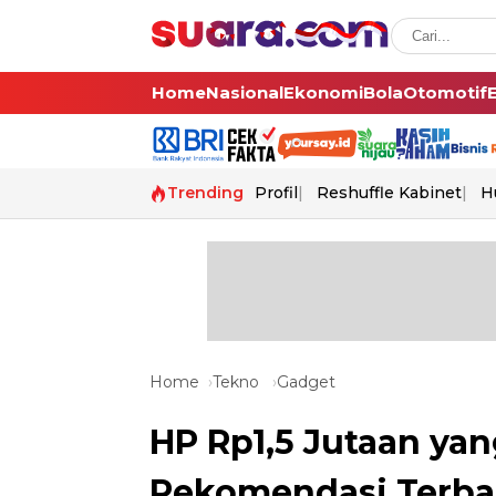
Home
Nasional
Ekonomi
Bola
Otomotif
Trending
Profil
Reshuffle Kabinet
H
Home
Tekno
Gadget
HP Rp1,5 Jutaan yan
Rekomendasi Terba