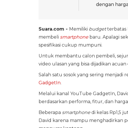
dengan harga
Suara.com -
Memiliki
budget
terbatas 
membeli
smartphone
baru. Apalagi s
spesifikasi cukup mumpuni.
Untuk membantu calon pembeli, sej
video ulasan yang bisa dijadikan acu
Salah satu sosok yang sering menjadi r
GadgetIn
.
Melalui kanal YouTube GadgetIn, Dav
berdasarkan performa, fitur, dan harg
Beberapa
smartphone
di kelas Rp1,5 j
David karena mampu menghadirkan p