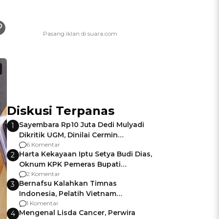
Diskusi Terpanas
Sayembara Rp10 Juta Dedi Mulyadi
1
Dikritik UGM, Dinilai Cermin
Gagalnya Negara Jamin Keamanan
6 Komentar
Harta Kekayaan Iptu Setya Budi Dias,
2
Oknum KPK Pemeras Bupati
Pemalang
2 Komentar
Bernafsu Kalahkan Timnas
3
Indonesia, Pelatih Vietnam
Berencana Pakai Jimat di Pakansari
1 Komentar
Mengenal Lisda Cancer, Perwira
4