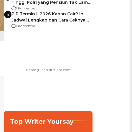
Tinggi Polri yang Pensiun Tak Lama
Usai Jadi Brigjen
1 Komentar
PIP Termin II 2026 Kapan Cair? Ini
5
Jadwal Lengkap dan Cara Ceknya
agar Dana Tidak Hangus!
1 Komentar
Top Writer Yoursay