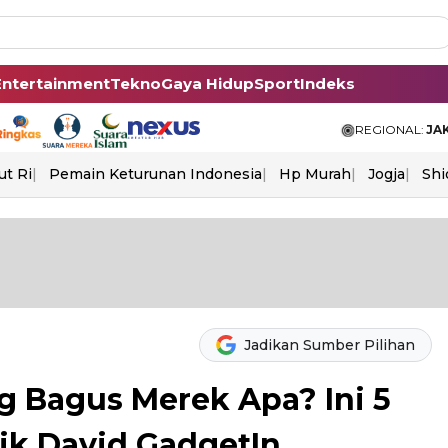
Entertainment
Tekno
Gaya Hidup
Sport
Indeks
REGIONAL:
JA
ut Ri
Pemain Keturunan Indonesia
Hp Murah
Jogja
Shi
Jadikan Sumber Pilihan
g Bagus Merek Apa? Ini 5
ik David GadgetIn