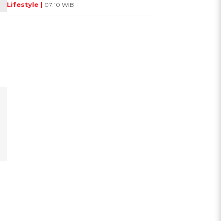
Lifestyle |
07:10 WIB