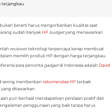
 terjangkau.
bukan berarti harus mengorbankan kualitas saat
ekarang sudah banyak
HP
budget
yang menawarkan
umlah
reviewer
teknologi terpercaya kerap membuat
an dalam memilih produk HP dengan harga terjangkau.
eferensi para pencinta
gadget
di Indonesia adalah
David
id sering memberikan
rekomendasi HP
terbaik
a yang ditawarkan.
utaan pun berhasil mendapatkan penilaian positif dari
engalaman penggunaan yang baik tanpa harus