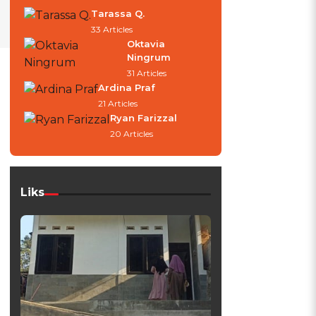
Tarassa Q.
33 Articles
Oktavia
Ningrum
31 Articles
Ardina Praf
21 Articles
Ryan Farizzal
20 Articles
Liks