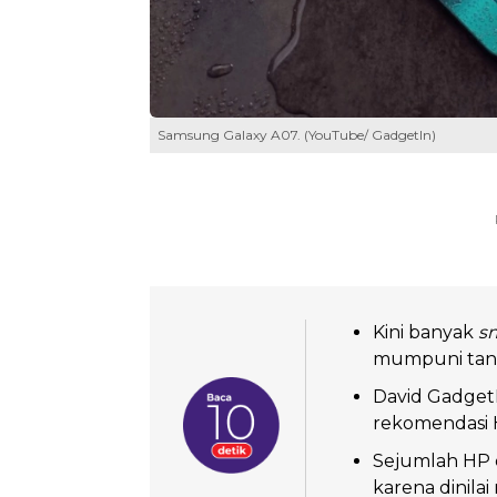
Samsung Galaxy A07. (YouTube/ GadgetIn)
Kini banyak
s
mumpuni tanp
David Gadget
rekomendasi H
Sejumlah HP d
karena dinil