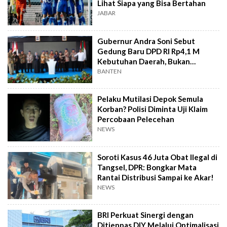
Lihat Siapa yang Bisa Bertahan
JABAR
Gubernur Andra Soni Sebut
Gedung Baru DPD RI Rp4,1 M
Kebutuhan Daerah, Bukan
Senator
BANTEN
Pelaku Mutilasi Depok Semula
Korban? Polisi Diminta Uji Klaim
Percobaan Pelecehan
NEWS
Soroti Kasus 46 Juta Obat Ilegal di
Tangsel, DPR: Bongkar Mata
Rantai Distribusi Sampai ke Akar!
NEWS
BRI Perkuat Sinergi dengan
Ditjenpas DIY Melalui Optimalisasi