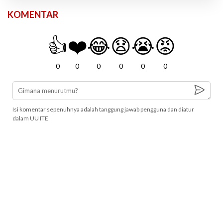
KOMENTAR
👍
❤️
😂
😧
😭
😡
0
0
0
0
0
0
Isi komentar sepenuhnya adalah tanggung jawab pengguna dan diatur
dalam UU ITE