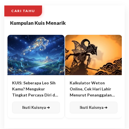
CARI TAHU
Kumpulan Kuis Menarik
KUIS: Seberapa Leo Sih
Kalkulator Weton
Kamu? Mengukur
Online, Cek Hari Lahir
Tingkat Percaya Diri dan
Menurut Penanggalan
Karisma
Jawa
Ikuti Kuisnya ➔
Ikuti Kuisnya ➔