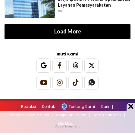
Layanan Pemasyarakatan
BRI
Load More
Ikuti Kami
Redaksi
Kontak
Tentang Kami
Karir
Pedoman Media Siber
Kebijakan Privasi
Saran Dan Kritik
Site Map