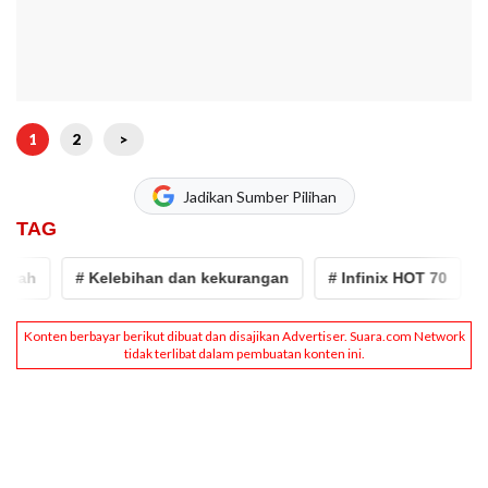
1
2
>
Jadikan Sumber Pilihan
TAG
ah
# Kelebihan dan kekurangan
# Infinix HOT 70
# i