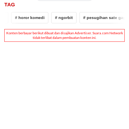
TAG
m
# horor komedi
# ngorbit
# pesugihan sate gagak