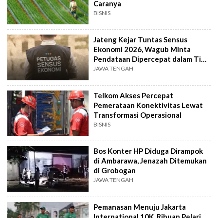
Caranya
BISNIS
Jateng Kejar Tuntas Sensus
Ekonomi 2026, Wagub Minta
Pendataan Dipercepat dalam Tiga
Pekan
JAWA TENGAH
Telkom Akses Percepat
Pemerataan Konektivitas Lewat
Transformasi Operasional
BISNIS
Bos Konter HP Diduga Dirampok
di Ambarawa, Jenazah Ditemukan
di Grobogan
JAWA TENGAH
Pemanasan Menuju Jakarta
International 10K, Ribuan Pelari