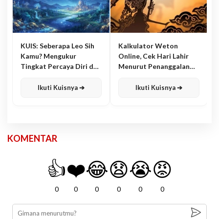
KUIS: Seberapa Leo Sih
Kalkulator Weton
Kamu? Mengukur
Online, Cek Hari Lahir
Tingkat Percaya Diri dan
Menurut Penanggalan
Karisma
Jawa
Ikuti Kuisnya ➔
Ikuti Kuisnya ➔
KOMENTAR
👍
❤️
😂
😧
😭
😡
0
0
0
0
0
0