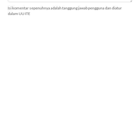
Isi komentar sepenuhnya adalah tanggung jawab pengguna dan diatur
dalam UU ITE