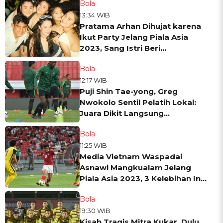
Bola
13:34 WIB
Pratama Arhan Dihujat karena
Ikut Party Jelang Piala Asia
2023, Sang Istri Beri
Pembelaan
Bola
12:17 WIB
Puji Shin Tae-yong, Greg
Nwokolo Sentil Pelatih Lokal:
Juara Dikit Langsung
Dangdutan
Bola
11:25 WIB
Media Vietnam Waspadai
Asnawi Mangkualam Jelang
Piala Asia 2023, 3 Kelebihan Ini
Jadi Sorotan
Bola
19:30 WIB
Kisah Tragis Mitra Kukar, Dulu