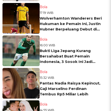
Fantastis
Bola
17:19 WIB
Wolverhamton Wanderers Beri
Hukuman ke Pemain Ini, Justin
Hubner Berpeluang Debut di
Premier League?
Bola
16:00 WIB
Bukti Liga Jepang Kurang
Bersahabat Buat Pemain
Indonesia, 3 Sosok Ini Jadi
Korban
Bola
15:32 WIB
Pantas Nadia Raisya Kepincut,
Gaji Marselino Ferdinan
Tembus Rp5 Miliar Lebih
Bola
14:55 WIB