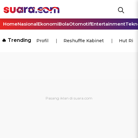
Home
Nasional
Ekonomi
Bola
Otomotif
Entertainment
Tekn
🔥 Trending
Profil
Reshuffle Kabinet
Hut Ri