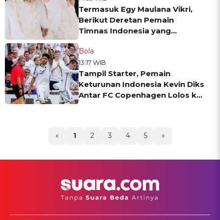
Termasuk Egy Maulana Vikri,
Berikut Deretan Pemain
Timnas Indonesia yang
Pejuang LDR
Bola
13:17 WIB
Tampil Starter, Pemain
Keturunan Indonesia Kevin Diks
Antar FC Copenhagen Lolos ke
16 Besar Liga Champions
«
1
2
3
4
5
»