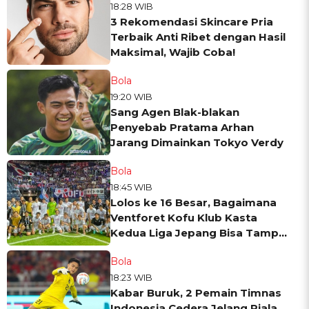
18:28 WIB
3 Rekomendasi Skincare Pria
Terbaik Anti Ribet dengan Hasil
Maksimal, Wajib Coba!
Bola
19:20 WIB
Sang Agen Blak-blakan
Penyebab Pratama Arhan
Jarang Dimainkan Tokyo Verdy
Bola
18:45 WIB
Lolos ke 16 Besar, Bagaimana
Ventforet Kofu Klub Kasta
Kedua Liga Jepang Bisa Tampil
di Liga Champions Asia?
Bola
18:23 WIB
Kabar Buruk, 2 Pemain Timnas
Indonesia Cedera Jelang Piala