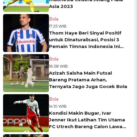
Asia 2023
Bola
17:25 WIB
Thom Haye Beri Sinyal Positif
untuk Dinaturalisasi, Posisi 3
Pemain Timnas Indonesia Ini
Terancam
Bola
16:38 WIB
Azizah Salsha Main Futsal
Bareng Pratama Arhan,
Ternyata Jago Juga Gocek Bola
Bola
14:10 WIB
Kondisi Makin Bugar, Ivar
Jenner Ikut Latihan Tim Utama
FC Utrech Bareng Calon Lawan
di Piala Asia 2023