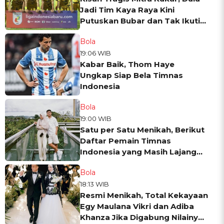
Jadi Tim Kaya Raya Kini
Putuskan Bubar dan Tak Ikuti
Liga 3 2023
Bola
19:06 WIB
Kabar Baik, Thom Haye
Ungkap Siap Bela Timnas
Indonesia
Bola
19:00 WIB
Satu per Satu Menikah, Berikut
Daftar Pemain Timnas
Indonesia yang Masih Lajang
Selain Asnawi Mangkualam
Bola
18:13 WIB
Resmi Menikah, Total Kekayaan
Egy Maulana Vikri dan Adiba
Khanza Jika Digabung Nilainya