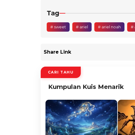
Tag
# sweet
# ariel
# ariel noah
# 
Share Link
CARI TAHU
Kumpulan Kuis Menarik