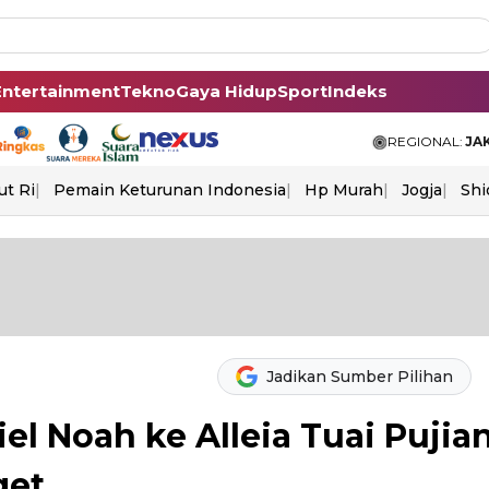
Entertainment
Tekno
Gaya Hidup
Sport
Indeks
REGIONAL:
JA
ut Ri
Pemain Keturunan Indonesia
Hp Murah
Jogja
Shi
Jadikan Sumber Pilihan
el Noah ke Alleia Tuai Pujia
get