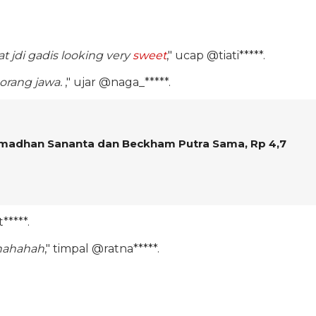
at jdi gadis looking very
sweet
," ucap @tiati*****.
 orang jawa.
," ujar @naga_*****.
Ramadhan Sananta dan Beckham Putra Sama, Rp 4,7
*****.
 hahahah
," timpal @ratna*****.