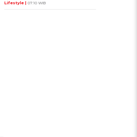
Lifestyle |
07:10 WIB