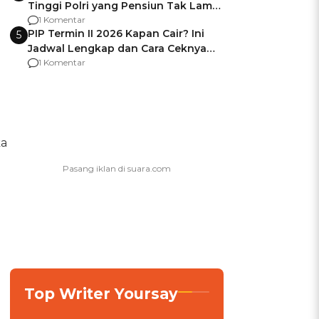
Tinggi Polri yang Pensiun Tak Lama
Usai Jadi Brigjen
1 Komentar
PIP Termin II 2026 Kapan Cair? Ini
5
Jadwal Lengkap dan Cara Ceknya
agar Dana Tidak Hangus!
1 Komentar
ka
Top Writer Yoursay