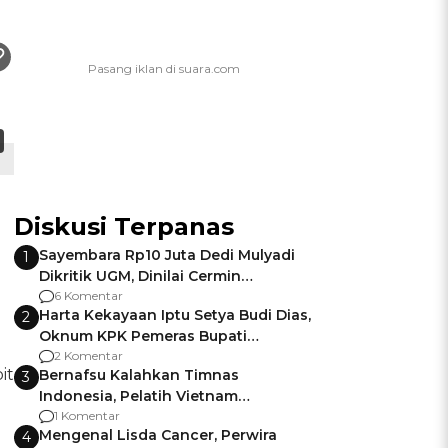
Diskusi Terpanas
Sayembara Rp10 Juta Dedi Mulyadi
1
Dikritik UGM, Dinilai Cermin
Gagalnya Negara Jamin Keamanan
6 Komentar
Harta Kekayaan Iptu Setya Budi Dias,
2
Oknum KPK Pemeras Bupati
Pemalang
2 Komentar
it
Bernafsu Kalahkan Timnas
3
Indonesia, Pelatih Vietnam
Berencana Pakai Jimat di Pakansari
1 Komentar
Mengenal Lisda Cancer, Perwira
4