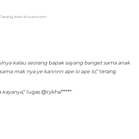
tulnya kalau seorang bapak sayang banget sama anak
t sama mak nya ye kannnn ape lo ape lo
," terang
a kayanya
," lugas @rykha*****.