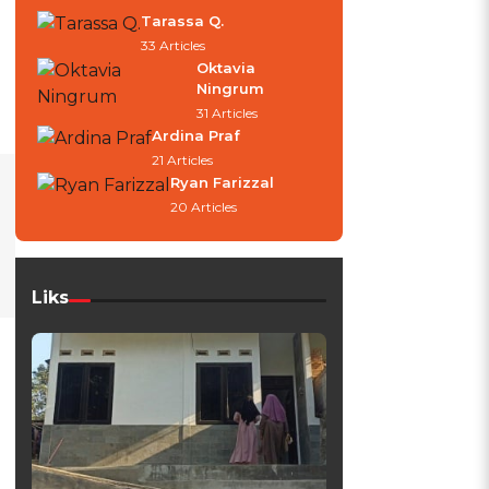
Tarassa Q.
33 Articles
Oktavia
Ningrum
31 Articles
Ardina Praf
21 Articles
Ryan Farizzal
20 Articles
Liks