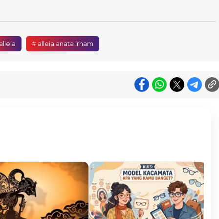
alleia
# alleia anata irham