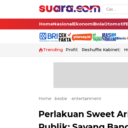
Home
Nasional
Ekonomi
Bola
Otomotif
Trending
Profil
Reshuffle Kabinet
H
Home
bestie
entertainment
Perlakuan Sweet Ari
Publik: Sayang Ban