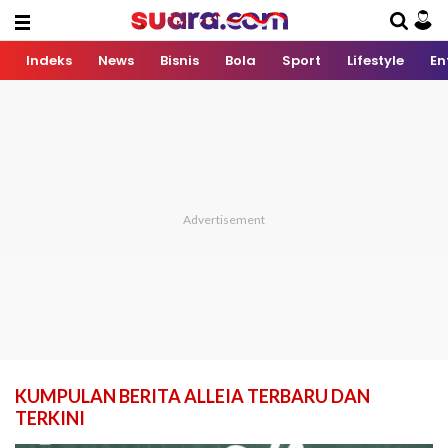
Indeks
News
Bisnis
Bola
Sport
Lifestyle
En
KUMPULAN BERITA ALLEIA TERBARU DAN
TERKINI