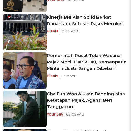
Kinerja BRI Kian Solid Berkat
Danantara, Setoran Pajak Meroket
Bisnis
| 14:34 WIB
Pemerintah Pusat Tolak Wacana
Pajak Mobil Listrik DKI, Kemenperin
Minta Industri Jangan Dibebani
Bisnis
| 16:27 WIB
Cha Eun Woo Ajukan Banding atas
Ketetapan Pajak, Agensi Beri
Tanggapan
Your Say
| 07:05 WIB