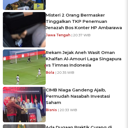
Misteri 2 Orang Bermasker
Tinggalkan TKP Penemuan
Jenazah Bos Konter HP Ambarawa
Jawa Tengah
| 20:37 WIB
Rekam Jejak Aneh Wasit Oman
Khalfan Al-Amouri Laga Singapura
vs Timnas Indonesia
Bola
| 20:35 WIB
CIMB Niaga Gandeng Ajaib,
Permudah Nasabah Investasi
Saham
Bisnis
| 20:33 WIB
Ada Dugaan Praktik Curang di