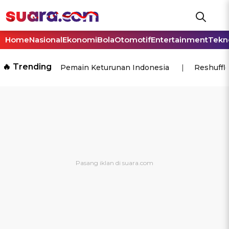
Home
Nasional
Ekonomi
Bola
Otomotif
Entertainment
Tekn
🔥 Trending
Pemain Keturunan Indonesia
Reshuffl