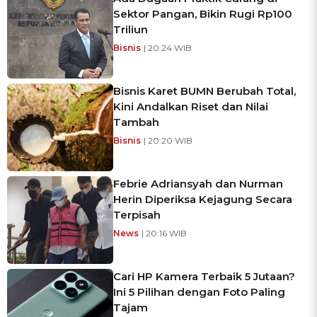
Sektor Pangan, Bikin Rugi Rp100
Triliun
Bisnis
| 20:24 WIB
Bisnis Karet BUMN Berubah Total,
Kini Andalkan Riset dan Nilai
Tambah
Bisnis
| 20:20 WIB
Febrie Adriansyah dan Nurman
Herin Diperiksa Kejagung Secara
Terpisah
News
| 20:16 WIB
Cari HP Kamera Terbaik 5 Jutaan?
Ini 5 Pilihan dengan Foto Paling
Tajam