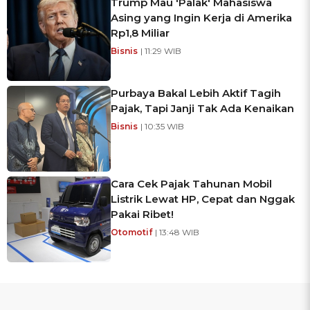
Trump Mau 'Palak' Mahasiswa
Asing yang Ingin Kerja di Amerika
Rp1,8 Miliar
Bisnis
| 11:29 WIB
Purbaya Bakal Lebih Aktif Tagih
Pajak, Tapi Janji Tak Ada Kenaikan
Bisnis
| 10:35 WIB
Cara Cek Pajak Tahunan Mobil
Listrik Lewat HP, Cepat dan Nggak
Pakai Ribet!
Otomotif
| 13:48 WIB