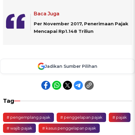
Baca Juga
Per November 2017, Penerimaan Pajak
Mencapai Rp1.148 Triliun
Jadikan Sumber Pilihan
Tag
# pengemplang pajak
# penggelapan pajak
# pajak
# wajib pajak
# kasus penggelapan pajak