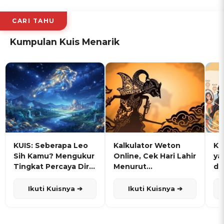
CARI TAHU
Kumpulan Kuis Menarik
KUIS: Seberapa Leo
Kalkulator Weton
KU
Sih Kamu? Mengukur
Online, Cek Hari Lahir
ya
Tingkat Percaya Diri
Menurut
de
dan Karisma
Penanggalan Jawa
Ikuti Kuisnya ➔
Ikuti Kuisnya ➔