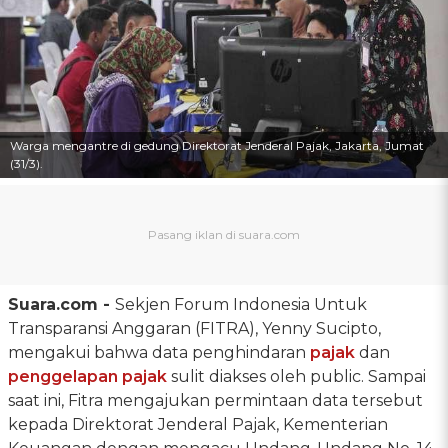
Warga mengantre di gedung Direktorat Jenderal Pajak, Jakarta, Jumat
(31/3).
Suara.com -
Sekjen Forum Indonesia Untuk
Transparansi Anggaran (FITRA), Yenny Sucipto,
mengakui bahwa data penghindaran
pajak
dan
penggelapan pajak
sulit diakses oleh public. Sampai
saat ini, Fitra mengajukan permintaan data tersebut
kepada Direktorat Jenderal Pajak, Kementerian