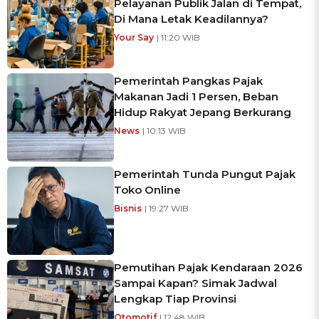
Pelayanan Publik Jalan di Tempat,
Di Mana Letak Keadilannya?
Your Say
| 11:20 WIB
Pemerintah Pangkas Pajak
Makanan Jadi 1 Persen, Beban
Hidup Rakyat Jepang Berkurang
News
| 10:13 WIB
Pemerintah Tunda Pungut Pajak
Toko Online
Bisnis
| 19:27 WIB
Pemutihan Pajak Kendaraan 2026
Sampai Kapan? Simak Jadwal
Lengkap Tiap Provinsi
Otomotif
| 12:48 WIB