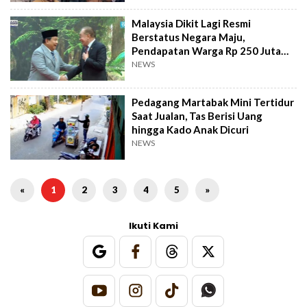
Malaysia Dikit Lagi Resmi
Berstatus Negara Maju,
Pendapatan Warga Rp 250 Juta
per Tahun
NEWS
Pedagang Martabak Mini Tertidur
Saat Jualan, Tas Berisi Uang
hingga Kado Anak Dicuri
NEWS
«
1
2
3
4
5
»
Ikuti Kami