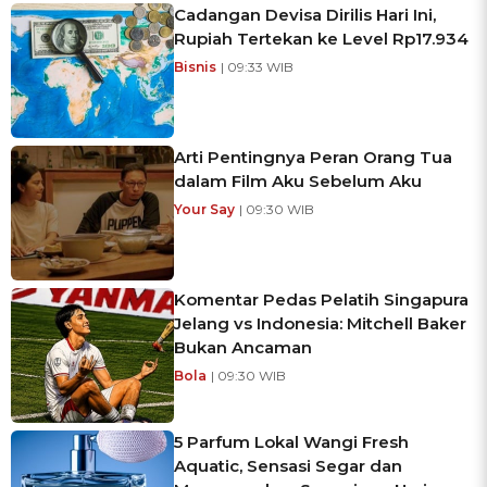
Cadangan Devisa Dirilis Hari Ini,
Rupiah Tertekan ke Level Rp17.934
Bisnis
| 09:33 WIB
Arti Pentingnya Peran Orang Tua
dalam Film Aku Sebelum Aku
Your Say
| 09:30 WIB
Komentar Pedas Pelatih Singapura
Jelang vs Indonesia: Mitchell Baker
Bukan Ancaman
Bola
| 09:30 WIB
5 Parfum Lokal Wangi Fresh
Aquatic, Sensasi Segar dan