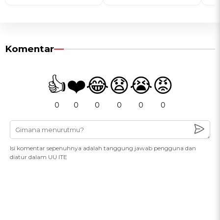
Komentar
👍
❤️
😂
😧
😭
😡
0
0
0
0
0
0
Isi komentar sepenuhnya adalah tanggung jawab pengguna dan
diatur dalam UU ITE