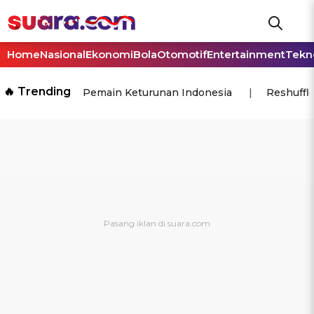
Home
Nasional
Ekonomi
Bola
Otomotif
Entertainment
Tekn
🔥 Trending
Pemain Keturunan Indonesia
Reshuffl