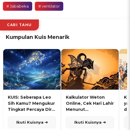
# Jababeka
# ventilator
CARI TAHU
Kumpulan Kuis Menarik
KUIS: Seberapa Leo
Kalkulator Weton
KU
Sih Kamu? Mengukur
Online, Cek Hari Lahir
ya
Tingkat Percaya Diri
Menurut
de
dan Karisma
Penanggalan Jawa
Ikuti Kuisnya ➔
Ikuti Kuisnya ➔