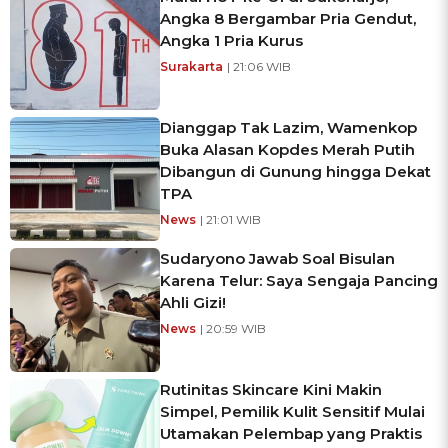
Angka 8 Bergambar Pria Gendut,
Angka 1 Pria Kurus
Surakarta
| 21:06 WIB
Dianggap Tak Lazim, Wamenkop
Buka Alasan Kopdes Merah Putih
Dibangun di Gunung hingga Dekat
TPA
News
| 21:01 WIB
Sudaryono Jawab Soal Bisulan
Karena Telur: Saya Sengaja Pancing
Ahli Gizi!
News
| 20:59 WIB
Rutinitas Skincare Kini Makin
Simpel, Pemilik Kulit Sensitif Mulai
Utamakan Pelembap yang Praktis