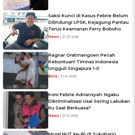
Saksi Kunci di Kasus Febrie Belum
Dilindungi LPSK, Kejagung Pantau
Terus Keamanan Ferry Boboho
News
| 21:25 WIB
Ragnar Oratmangoen Pecah
Kebuntuan! Timnas Indonesia
Ungguli Singapura 1-0
Bola
| 21:14 WIB
Ironi Febrie Adriansyah: Ngaku
Dikriminalisasi Usai Sering Lakukan
Itu Saat Berkuasa?
News
| 21:13 WIB
Mural HUT ke-81 di Sukoharjo,