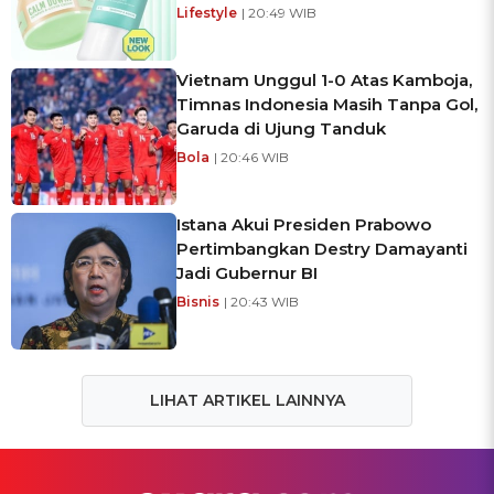
Lifestyle
| 20:49 WIB
Vietnam Unggul 1-0 Atas Kamboja,
Timnas Indonesia Masih Tanpa Gol,
Garuda di Ujung Tanduk
Bola
| 20:46 WIB
Istana Akui Presiden Prabowo
Pertimbangkan Destry Damayanti
Jadi Gubernur BI
Bisnis
| 20:43 WIB
LIHAT ARTIKEL LAINNYA