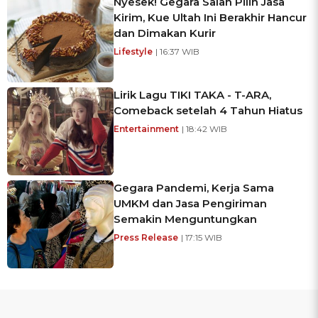
Nyesek! Gegara Salah Pilih Jasa
Kirim, Kue Ultah Ini Berakhir Hancur
dan Dimakan Kurir
Lifestyle
| 16:37 WIB
Lirik Lagu TIKI TAKA - T-ARA,
Comeback setelah 4 Tahun Hiatus
Entertainment
| 18:42 WIB
Gegara Pandemi, Kerja Sama
UMKM dan Jasa Pengiriman
Semakin Menguntungkan
Press Release
| 17:15 WIB