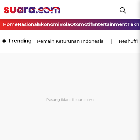
Home
Nasional
Ekonomi
Bola
Otomotif
Entertainment
Tekn
🔥 Trending
Pemain Keturunan Indonesia
Reshuffl