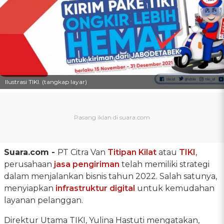
Ilustrasi TIKI. (tangkap layar)
Suara.com -
PT Citra Van
Titipan Kilat
atau
TIKI
,
perusahaan
jasa pengiriman
telah memiliki strategi
dalam menjalankan bisnis tahun 2022. Salah satunya,
menyiapkan
infrastruktur digital
untuk kemudahan
layanan pelanggan.
Direktur Utama TIKI, Yulina Hastuti mengatakan,