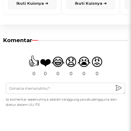
Ikuti Kuisnya ➔
Ikuti Kuisnya ➔
Komentar
👍
❤️
😂
😧
😭
😡
0
0
0
0
0
0
Isi komentar sepenuhnya adalah tanggung jawab pengguna dan
diatur dalam UU ITE