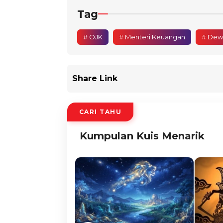
Tag
# OJK
# Menteri Keuangan
# Dew
Share Link
CARI TAHU
Kumpulan Kuis Menarik