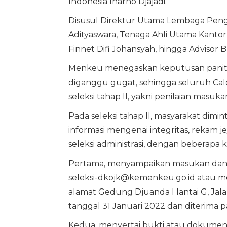
Indonesia Inarno Djajadi.
Disusul Direktur Utama Lembaga Peng
Adityaswara, Tenaga Ahli Utama Kanto
Finnet Difi Johansyah, hingga Advisor
Menkeu menegaskan keputusan panitia s
diganggu gugat, sehingga seluruh Cal
seleksi tahap II, yakni penilaian masuk
Pada seleksi tahap II, masyarakat dim
informasi mengenai integritas, rekam j
seleksi administrasi, dengan beberapa 
Pertama, menyampaikan masukan dan/ata
seleksi-dkojk@kemenkeu.go.id
atau me
alamat Gedung Djuanda I lantai G, Jala
tanggal 31 Januari 2022 dan diterima p
Kedua, menyertai bukti atau dokumen