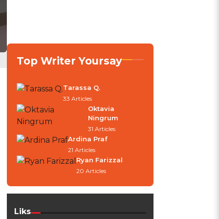
Top Writer Yoursay
Tarassa Q.
33 Articles
Oktavia
Ningrum
31 Articles
Ardina Praf
21 Articles
Ryan Farizzal
20 Articles
Liks