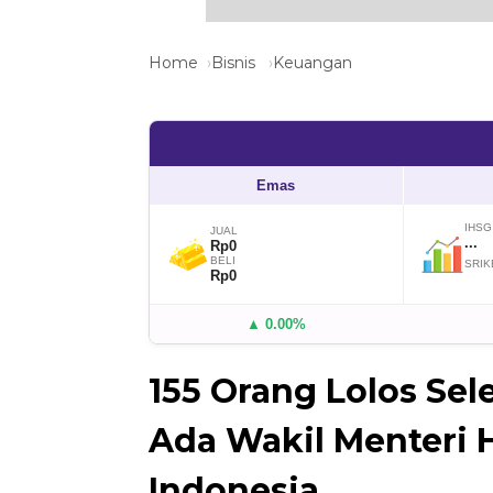
Home
Bisnis
Keuangan
Emas
IHSG
JUAL
...
Rp0
BELI
SRIK
Rp0
▲ 0.00%
155 Orang Lolos Se
Ada Wakil Menteri 
Indonesia