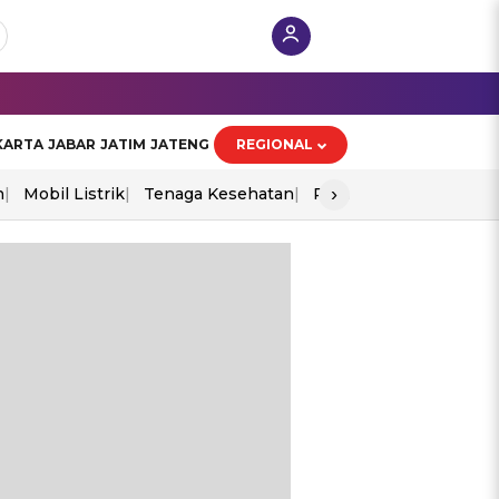
KARTA
JABAR
JATIM
JATENG
REGIONAL
›
n
Mobil Listrik
Tenaga Kesehatan
Perang As-Iran
Ekon