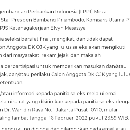
embangan Perbankan Indonesia (LPPI) Mirza
r Staf Presiden Bambang Prijambodo, Komisaris Utama P
 BPJS Ketenagakerjaan Elvyn Masassya.
eleksi bersifat final, mengikat, dan tidak dapat
on Anggota DK OJK yang lulus seleksi akan mengikuti
an dari masyarakat, rekam jejak, dan makalah.
inta berpartisipasi untuk memberikan masukan dan/atau
ejak, dan/atau perilaku Calon Anggota DK OJK yang lulu
ketentuan.
u informasi kepada panitia seleksi melalui email
lalui surat yang dikirimkan kepada panitia seleksi deng
n Dr. Wahidin Raya No. 1 Jakarta Pusat 10710, mulai
aling lambat tanggal 16 Februari 2022 pukul 23.59 WIB.
 pendukung dipindai dan dilampirkan pada email atau