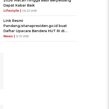
2026: Macan hingga Babi Berpeluang
Dapat Kabar Baik
Lifestyle |
06:23 WIB
Link Resmi
Pandang.istanapresiden.go.id buat
Daftar Upacara Bendera HUT RI di
Istana Negara
News |
12:13 WIB