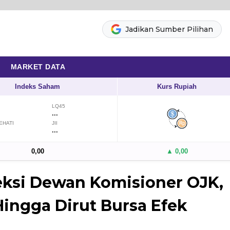
Jadikan Sumber Pilihan
MARKET DATA
Indeks Saham
Kurs Rupiah
LQ45
...
EHATI
JII
...
0,00
▲ 0,00
leksi Dewan Komisioner OJK,
Hingga Dirut Bursa Efek