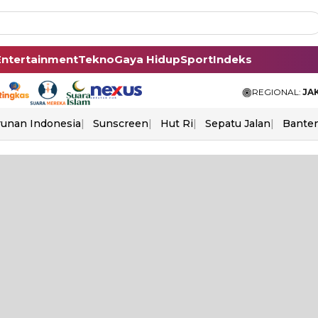
Entertainment
Tekno
Gaya Hidup
Sport
Indeks
REGIONAL:
JA
unan Indonesia
Sunscreen
Hut Ri
Sepatu Jalan
Bante