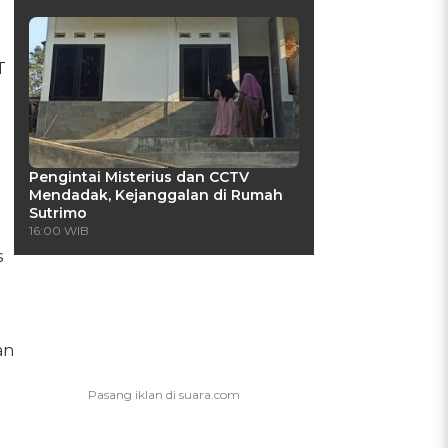
T
Pengintai Misterius dan CCTV
Mendadak, Kejanggalan di Rumah
Sutrimo
16:00 WIB
s
an