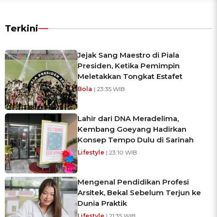
Terkini
Jejak Sang Maestro di Piala
Presiden, Ketika Pemimpin
Meletakkan Tongkat Estafet
Bola
| 23:35 WIB
Lahir dari DNA Meradelima,
Kembang Goeyang Hadirkan
Konsep Tempo Dulu di Sarinah
Lifestyle
| 23:10 WIB
Mengenal Pendidikan Profesi
Arsitek, Bekal Sebelum Terjun ke
Dunia Praktik
Lifestyle
| 21:35 WIB