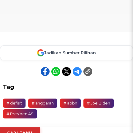
Jadikan Sumber Pilihan
Tag
# defisit
# anggaran
# apbn
# Joe Biden
# Presiden AS
CARI TAHU