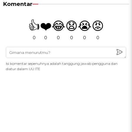
Komentar
👍
❤️
😂
😧
😭
😡
0
0
0
0
0
0
Isi komentar sepenuhnya adalah tanggung jawab pengguna dan
diatur dalam UU ITE