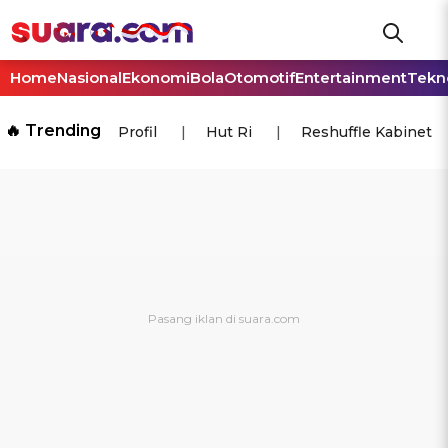
Home
Nasional
Ekonomi
Bola
Otomotif
Entertainment
Tekn
🔥 Trending
Profil
Hut Ri
Reshuffle Kabinet