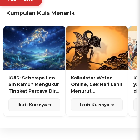
Kumpulan Kuis Menarik
KUIS: Seberapa Leo
Kalkulator Weton
KU
Sih Kamu? Mengukur
Online, Cek Hari Lahir
ya
Tingkat Percaya Diri
Menurut
de
dan Karisma
Penanggalan Jawa
Ikuti Kuisnya ➔
Ikuti Kuisnya ➔