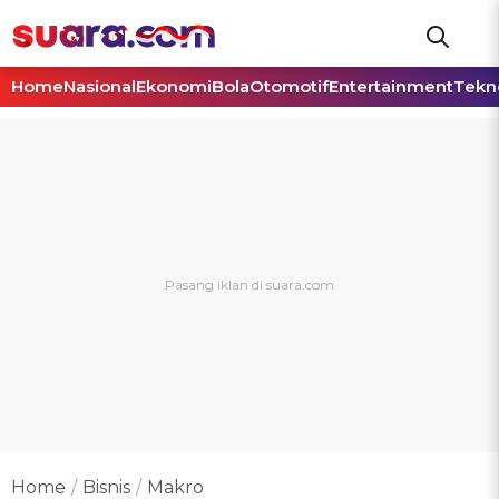
Home
Nasional
Ekonomi
Bola
Otomotif
Entertainment
Tekn
Home
Bisnis
Makro