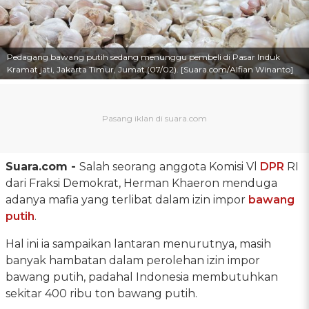
Pedagang bawang putih sedang menunggu pembeli di Pasar Induk
Kramat jati, Jakarta Timur, Jumat (07/02). [Suara.com/Alfian Winanto]
Suara.com -
Salah seorang anggota Komisi Vl
DPR
RI
dari Fraksi Demokrat, Herman Khaeron menduga
adanya mafia yang terlibat dalam izin impor
bawang
putih
.
Hal ini ia sampaikan lantaran menurutnya, masih
banyak hambatan dalam perolehan izin impor
bawang putih, padahal Indonesia membutuhkan
sekitar 400 ribu ton bawang putih.