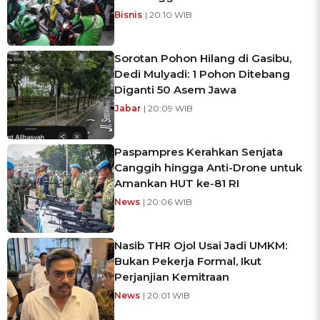
Bisnis
| 20:10 WIB
Sorotan Pohon Hilang di Gasibu,
Dedi Mulyadi: 1 Pohon Ditebang
Diganti 50 Asem Jawa
Jabar
| 20:09 WIB
Paspampres Kerahkan Senjata
Canggih hingga Anti-Drone untuk
Amankan HUT ke-81 RI
News
| 20:06 WIB
Nasib THR Ojol Usai Jadi UMKM:
Bukan Pekerja Formal, Ikut
Perjanjian Kemitraan
News
| 20:01 WIB