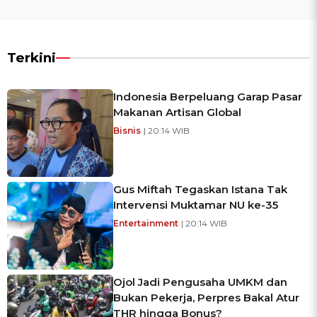
Terkini
Indonesia Berpeluang Garap Pasar
Makanan Artisan Global
Bisnis
| 20:14 WIB
Gus Miftah Tegaskan Istana Tak
Intervensi Muktamar NU ke-35
Entertainment
| 20:14 WIB
Ojol Jadi Pengusaha UMKM dan
Bukan Pekerja, Perpres Bakal Atur
THR hingga Bonus?