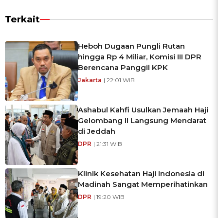
Terkait
Heboh Dugaan Pungli Rutan
hingga Rp 4 Miliar, Komisi III DPR
Berencana Panggil KPK
Jakarta
| 22:01 WIB
Ashabul Kahfi Usulkan Jemaah Haji
Gelombang II Langsung Mendarat
di Jeddah
DPR
| 21:31 WIB
Klinik Kesehatan Haji Indonesia di
Madinah Sangat Memperihatinkan
DPR
| 19:20 WIB