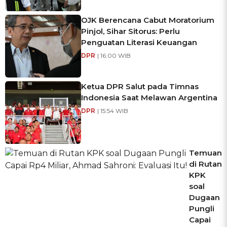
OJK Berencana Cabut Moratorium
Pinjol, Sihar Sitorus: Perlu
Penguatan Literasi Keuangan
DPR
| 16:00 WIB
Ketua DPR Salut pada Timnas
Indonesia Saat Melawan Argentina
DPR
| 15:54 WIB
Temuan
di Rutan
KPK
soal
Dugaan
Pungli
Capai