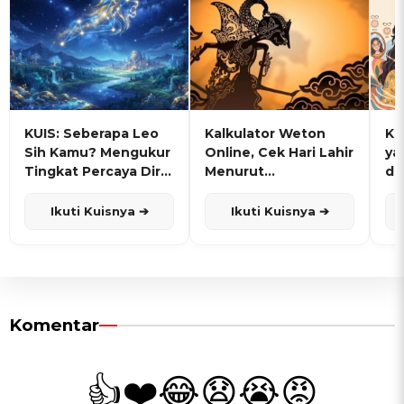
KUIS: Seberapa Leo
Kalkulator Weton
KU
Sih Kamu? Mengukur
Online, Cek Hari Lahir
ya
Tingkat Percaya Diri
Menurut
de
dan Karisma
Penanggalan Jawa
Ikuti Kuisnya ➔
Ikuti Kuisnya ➔
Komentar
👍
❤️
😂
😧
😭
😡