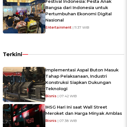
Festival Indonesia: Pesta Anak
Bangsa dari Indonesia untuk
Pertumbuhan Ekonomi Digital
Nasional
Entertainment
| 11:37 WIB
Terkini
Implementasi Aspal Buton Masuk
Tahap Pelaksanaan, Industri
Konstruksi Siapkan Dukungan
Teknologi
Bisnis
| 07:42 WIB
IHSG Hari Ini saat Wall Street
Meroket dan Harga Minyak Amblas
Bisnis
| 07:38 WIB