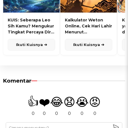
KUIS: Seberapa Leo
Kalkulator Weton
KU
Sih Kamu? Mengukur
Online, Cek Hari Lahir
ya
Tingkat Percaya Diri
Menurut
de
dan Karisma
Penanggalan Jawa
Ikuti Kuisnya ➔
Ikuti Kuisnya ➔
Komentar
👍
❤️
😂
😧
😭
😡
0
0
0
0
0
0