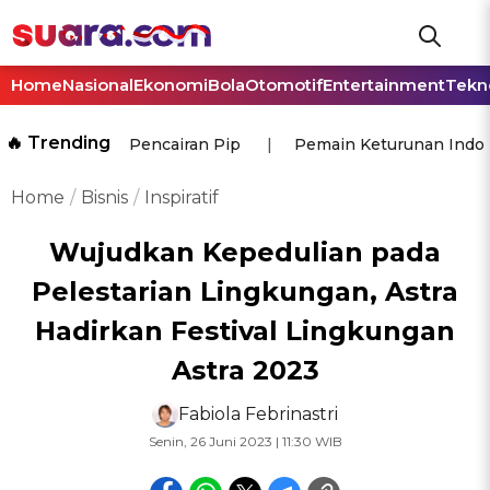
Home
Nasional
Ekonomi
Bola
Otomotif
Entertainment
Tekn
🔥 Trending
Pencairan Pip
Pemain Keturunan Indo
Home
Bisnis
Inspiratif
Wujudkan Kepedulian pada
Pelestarian Lingkungan, Astra
Hadirkan Festival Lingkungan
Astra 2023
Fabiola Febrinastri
Senin, 26 Juni 2023 | 11:30 WIB