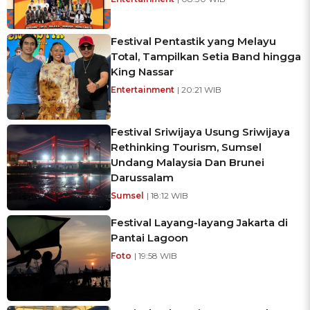
Festival Pentastik yang Melayu
Total, Tampilkan Setia Band hingga
King Nassar
Entertainment
| 20:21 WIB
Festival Sriwijaya Usung Sriwijaya
Rethinking Tourism, Sumsel
Undang Malaysia Dan Brunei
Darussalam
Sumsel
| 18:12 WIB
Festival Layang-layang Jakarta di
Pantai Lagoon
Foto
| 19:58 WIB