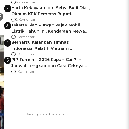
Gagalnya Negara Jamin Keamanan
6 Komentar
Harta Kekayaan Iptu Setya Budi Dias,
2
Oknum KPK Pemeras Bupati
Pemalang
2 Komentar
Jakarta Siap Pungut Pajak Mobil
3
Listrik Tahun Ini, Kendaraan Mewah
Kena hingga 75% PKB
1 Komentar
Bernafsu Kalahkan Timnas
4
Indonesia, Pelatih Vietnam
Berencana Pakai Jimat di Pakansari
1 Komentar
PIP Termin II 2026 Kapan Cair? Ini
5
Jadwal Lengkap dan Cara Ceknya
agar Dana Tidak Hangus!
1 Komentar