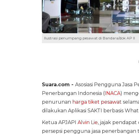
Ilustrasi penumpang pesawat di Bandara/dok AP II
Suara.com -
Asosiasi Pengguna Jasa P
Penerbangan Indonesia (
INACA
) menge
penurunan
harga tiket pesawat
selama
dilakukan Aplikasi SAKTI berbasis Wh
Ketua APJAPI
Alvin Lie
, jajak pendapa
persepsi pengguna jasa penerbangan t