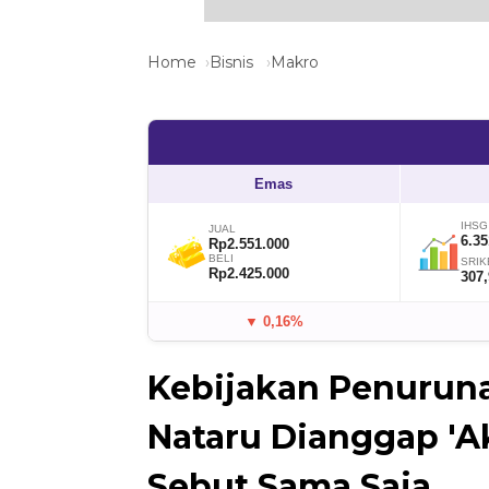
Home
Bisnis
Makro
Emas
IHSG
JUAL
6.35
Rp2.551.000
BELI
SRIK
Rp2.425.000
307
▼ 0,16%
Kebijakan Penuruna
Nataru Dianggap 'A
Sebut Sama Saja