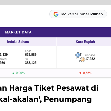
Jadikan Sumber Pilihan
MARKET DATA
Indeks Saham
Kurs Rupiah
LQ45
1,139
633,989
USD/IDR
17.932
EHATI
JII
,930
383,125
▲ 0,00%
▼ 0,55%
n Harga Tiket Pesawat di
kal-akalan', Penumpang