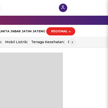
KARTA
JABAR
JATIM
JATENG
REGIONAL
›
n
Mobil Listrik
Tenaga Kesehatan
Piala Aff 2026
Ekono