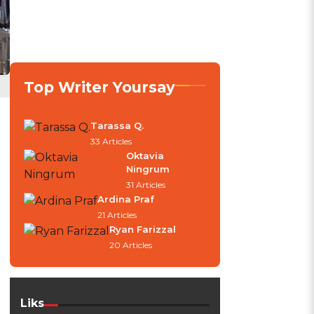
Top Writer Yoursay
Tarassa Q.
33 Articles
Oktavia
Ningrum
31 Articles
Ardina Praf
21 Articles
Ryan Farizzal
20 Articles
Liks