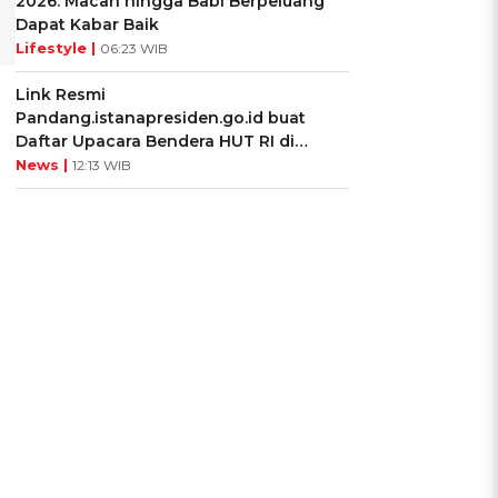
2026: Macan hingga Babi Berpeluang
Dapat Kabar Baik
Lifestyle |
06:23 WIB
Link Resmi
Pandang.istanapresiden.go.id buat
Daftar Upacara Bendera HUT RI di
Istana Negara
News |
12:13 WIB