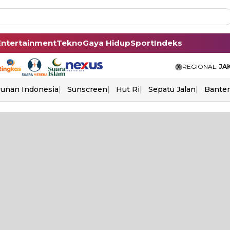
Entertainment
Tekno
Gaya Hidup
Sport
Indeks
REGIONAL:
JA
unan Indonesia
Sunscreen
Hut Ri
Sepatu Jalan
Bante