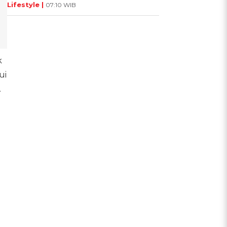
Lifestyle |
07:10 WIB
k
ui
.