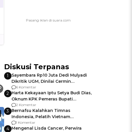
Diskusi Terpanas
Sayembara Rp10 Juta Dedi Mulyadi
1
Dikritik UGM, Dinilai Cermin
Gagalnya Negara Jamin Keamanan
6 Komentar
Harta Kekayaan Iptu Setya Budi Dias,
2
Oknum KPK Pemeras Bupati
Pemalang
2 Komentar
Bernafsu Kalahkan Timnas
3
Indonesia, Pelatih Vietnam
Berencana Pakai Jimat di Pakansari
1 Komentar
Mengenal Lisda Cancer, Perwira
4