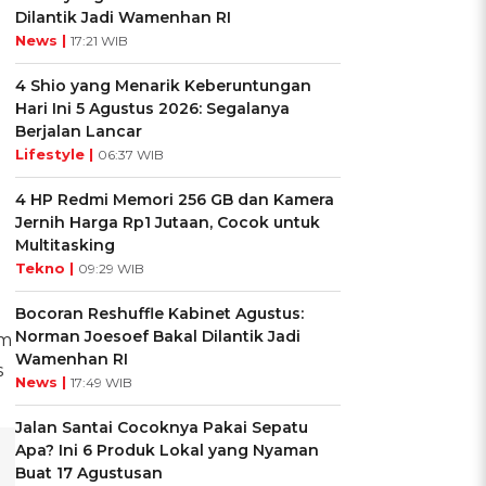
Dilantik Jadi Wamenhan RI
News |
17:21 WIB
4 Shio yang Menarik Keberuntungan
Hari Ini 5 Agustus 2026: Segalanya
Berjalan Lancar
Lifestyle |
06:37 WIB
4 HP Redmi Memori 256 GB dan Kamera
Jernih Harga Rp1 Jutaan, Cocok untuk
Multitasking
Tekno |
09:29 WIB
Bocoran Reshuffle Kabinet Agustus:
Norman Joesoef Bakal Dilantik Jadi
rm
Wamenhan RI
s
News |
17:49 WIB
Jalan Santai Cocoknya Pakai Sepatu
Apa? Ini 6 Produk Lokal yang Nyaman
Buat 17 Agustusan