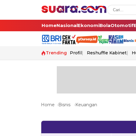
Home
Nasional
Ekonomi
Bola
Otomotif
Trending
Profil
Reshuffle Kabinet
H
Home
Bisnis
Keuangan