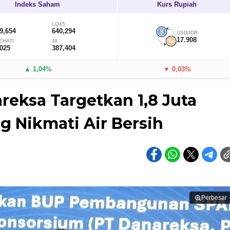
Indeks Saham
Kurs Rupiah
LQ45
9,654
640,294
USD/IDR
17.908
EHATI
JII
,025
387,404
▲ 1,04%
▼ 0,03%
eksa Targetkan 1,8 Juta
 Nikmati Air Bersih
Perbesar