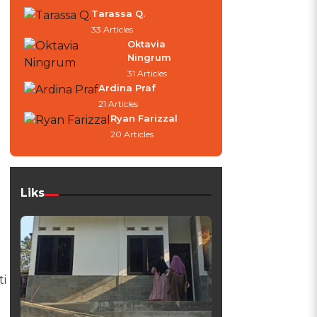
Tarassa Q.
33 Articles
Oktavia
Ningrum
31 Articles
Ardina Praf
21 Articles
Ryan Farizzal
20 Articles
Liks
i