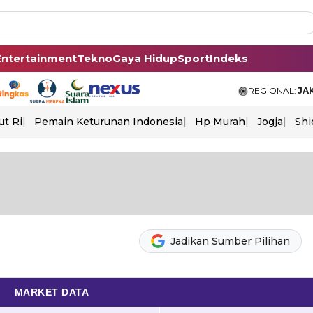
Entertainment
Tekno
Gaya Hidup
Sport
Indeks
REGIONAL:
JA
ut Ri
Pemain Keturunan Indonesia
Hp Murah
Jogja
Shi
Jadikan Sumber Pilihan
MARKET DATA