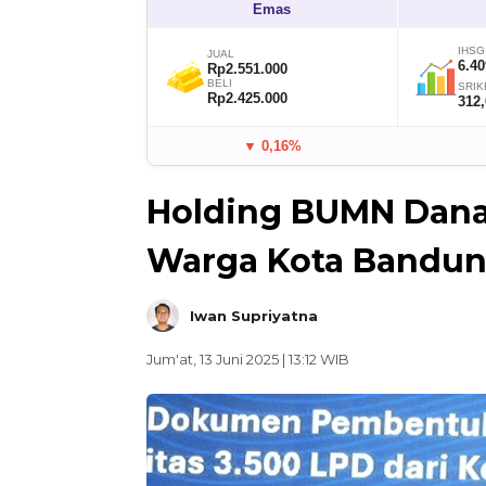
Emas
IHSG
JUAL
6.40
Rp2.551.000
BELI
SRIK
Rp2.425.000
312
▼ 0,16%
Holding BUMN Danar
Warga Kota Bandung
Iwan Supriyatna
Jum'at, 13 Juni 2025 | 13:12 WIB