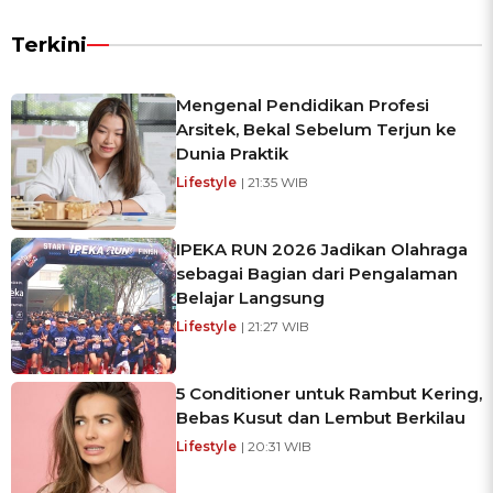
Terkini
Mengenal Pendidikan Profesi
Arsitek, Bekal Sebelum Terjun ke
Dunia Praktik
Lifestyle
| 21:35 WIB
IPEKA RUN 2026 Jadikan Olahraga
sebagai Bagian dari Pengalaman
Belajar Langsung
Lifestyle
| 21:27 WIB
5 Conditioner untuk Rambut Kering,
Bebas Kusut dan Lembut Berkilau
Lifestyle
| 20:31 WIB