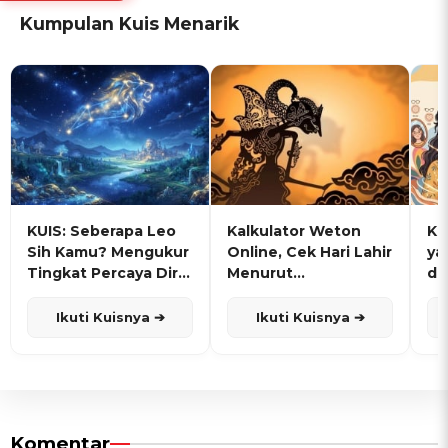
Kumpulan Kuis Menarik
KUIS: Seberapa Leo
Kalkulator Weton
KU
Sih Kamu? Mengukur
Online, Cek Hari Lahir
ya
Tingkat Percaya Diri
Menurut
de
dan Karisma
Penanggalan Jawa
Ikuti Kuisnya ➔
Ikuti Kuisnya ➔
Komentar