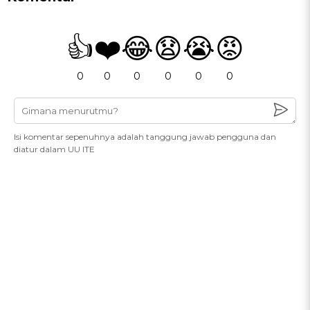
👍
❤️
😂
😧
😭
😡
0
0
0
0
0
0
Isi komentar sepenuhnya adalah tanggung jawab pengguna dan
diatur dalam UU ITE