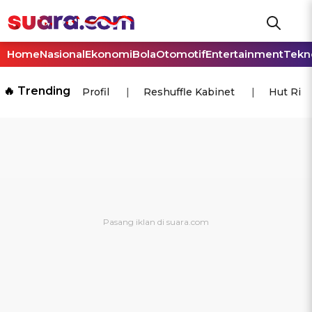
Home
Nasional
Ekonomi
Bola
Otomotif
Entertainment
Tekn
🔥 Trending
Profil
Reshuffle Kabinet
Hut Ri