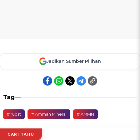
Jadikan Sumber Pilihan
Tag
# rupst
# Amman Mineral
# AMMN
CARI TAHU