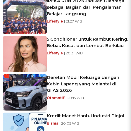
IPEKA RUN 2026 Jadikan Olahraga
sebagai Bagian dari Pengalaman
Belajar Langsung
Lifestyle
| 21:27 WIB
5 Conditioner untuk Rambut Kering,
Bebas Kusut dan Lembut Berkilau
Lifestyle
| 20:31 WIB
Deretan Mobil Keluarga dengan
Kabin Lapang yang Melantai di
GIIAS 2026
Otomotif
| 20:15 WIB
Kredit Macet Hantui Industri Pinjol
Bisnis
| 20:05 WIB