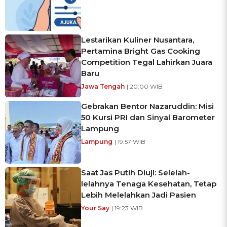
Lestarikan Kuliner Nusantara,
Pertamina Bright Gas Cooking
Competition Tegal Lahirkan Juara
Baru
Jawa Tengah
| 20:00 WIB
Gebrakan Bentor Nazaruddin: Misi
50 Kursi PRI dan Sinyal Barometer
Lampung
Lampung
| 19:57 WIB
Saat Jas Putih Diuji: Selelah-
lelahnya Tenaga Kesehatan, Tetap
Lebih Melelahkan Jadi Pasien
Your Say
| 19:23 WIB