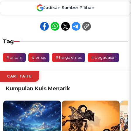
Jadikan Sumber Pilihan
Tag
# antam
# emas
# harga emas
# pegadaian
CARI TAHU
Kumpulan Kuis Menarik