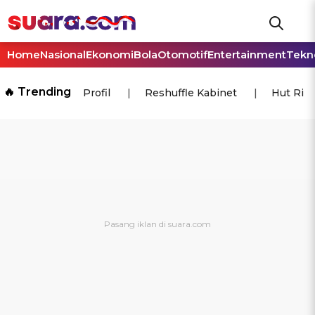
Home
Nasional
Ekonomi
Bola
Otomotif
Entertainment
Tekn
🔥 Trending
Profil
Reshuffle Kabinet
Hut Ri