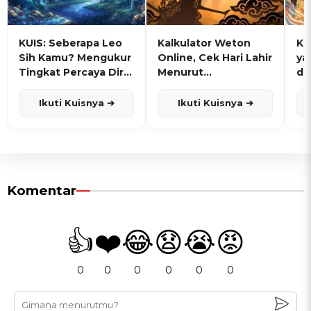
KUIS: Seberapa Leo
Kalkulator Weton
KU
Sih Kamu? Mengukur
Online, Cek Hari Lahir
ya
Tingkat Percaya Diri
Menurut
de
dan Karisma
Penanggalan Jawa
Ikuti Kuisnya ➔
Ikuti Kuisnya ➔
Komentar
👍
❤️
😂
😧
😭
😡
0
0
0
0
0
0