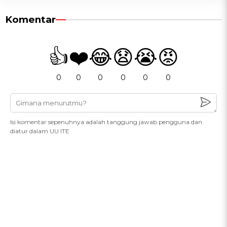
Komentar
👍
❤️
😂
😧
😭
😡
0
0
0
0
0
0
Isi komentar sepenuhnya adalah tanggung jawab pengguna dan
diatur dalam UU ITE