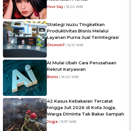
Your Say
| 16:20 WIB
Strategi Isuzu Tingkatkan
Produktivitas Bisnis Melalui
Layanan Purna Jual Terintegrasi
Otomotif
| 16:10 WIB
AI Mulai Ubah Cara Perusahaan
Rekrut Karyawan
Bisnis
| 16:00 WIB
42 Kasus Kebakaran Tercatat
hingga Juli 2026 di Kota Jogja,
Warga Diminta Tak Bakar Sampah
Jogja
| 15:57 WIB