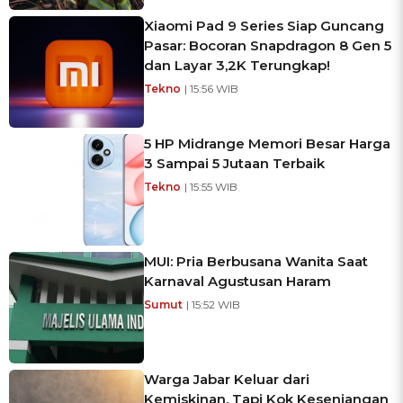
Xiaomi Pad 9 Series Siap Guncang
Pasar: Bocoran Snapdragon 8 Gen 5
dan Layar 3,2K Terungkap!
Tekno
| 15:56 WIB
5 HP Midrange Memori Besar Harga
3 Sampai 5 Jutaan Terbaik
Tekno
| 15:55 WIB
MUI: Pria Berbusana Wanita Saat
Karnaval Agustusan Haram
Sumut
| 15:52 WIB
Warga Jabar Keluar dari
Kemiskinan, Tapi Kok Kesenjangan