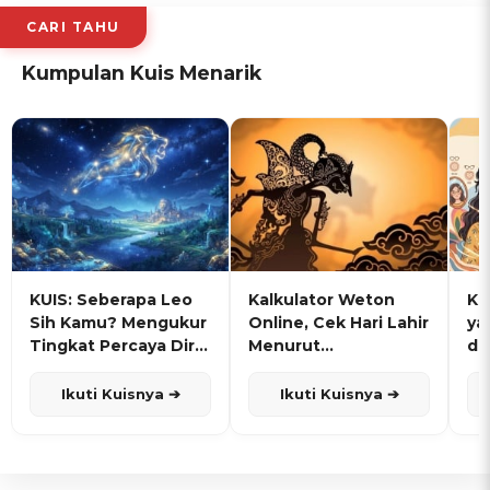
CARI TAHU
Kumpulan Kuis Menarik
KUIS: Seberapa Leo
Kalkulator Weton
KU
Sih Kamu? Mengukur
Online, Cek Hari Lahir
ya
Tingkat Percaya Diri
Menurut
de
dan Karisma
Penanggalan Jawa
Ikuti Kuisnya ➔
Ikuti Kuisnya ➔