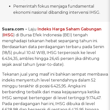
Pemerintah fokus menjaga fundamental
ekonomi nasional dibanding intervensi IHSG.
Suara.com -
Laju
Indeks Harga Saham Gabungan
(
IHSG
) di Bursa Efek Indonesia (BEI) tengah
menghadapi tekanan hebat sepanjang tahun ini.
Berdasarkan data perdagangan terbaru pada Senin
(18/5) pukul 10.41 WIB, IHSG terperosok ke level
6.434,35, ambles hingga 26,45 persen jika dihitung
sejak awal tahun (year-to-date).
Tekanan jual yang masif ini bahkan sempat membawa
indeks menyentuh level terendahnya dalam 52
minggu terakhir di posisi 6.425,95. Angka ini
berbanding terbalik dari masa kejayaannya ketika
IHSG sempat bertengger di level tertinggi 9.174,47.
Pada perdagangan hari ini, IHSG dibuka di level
6.628,98 dan bergerak di rentang 6.425,95 hingga