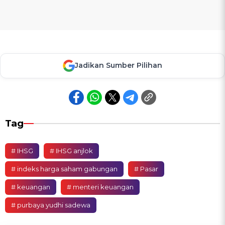
Jadikan Sumber Pilihan
Tag
# IHSG
# IHSG anjlok
# indeks harga saham gabungan
# Pasar
# keuangan
# menteri keuangan
# purbaya yudhi sadewa