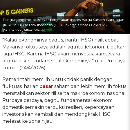
Pengunjung melintas layar pergerakan Indeks Harga Saham Gabungan
(IHSG) di Bursa Efek Indonesia (BEI), Jakarta, Selasa (18/3/2025).
[Suara.com/Alfian Winanto]
"Kalau ekonominya bagus, nanti (IHSG) naik cepat.
Makanya fokus saya adalah jaga itu (ekonomi), bukan
jaga IHSG. Karena IHSG akan menyesuaikan secara
otomatis ke fundamental ekonominya," ujar Purbaya,
Jumat, (24/4/2026).
Pemerintah memilih untuk tidak panik dengan
fluktuasi harian
pasar
saham dan lebih memilih fokus
menstabilkan sektor riil serta makroekonomi nasional.
Purbaya percaya, begitu fundamental ekonomi
domestik semakin terbukti resilien, kepercayaan
investor akan kembali dan mendongkrak IHSG
melesat ke zona hijau.