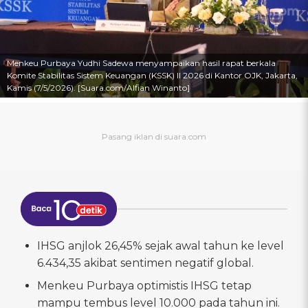
Menkeu Purbaya Yudhi Sadewa menyampaikan hasil rapat berkala
Komite Stabilitas Sistem Keuangan (KSSK) II 2026 di Kantor OJK, Jakarta,
Kamis (7/5/2026). [Suara.com/Alfian Winanto]
IHSG anjlok 26,45% sejak awal tahun ke level
6.434,35 akibat sentimen negatif global.
Menkeu Purbaya optimistis IHSG tetap
mampu tembus level 10.000 pada tahun ini.