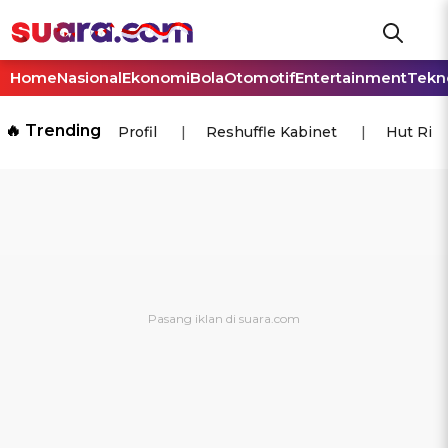
Home
Nasional
Ekonomi
Bola
Otomotif
Entertainment
Tekn
🔥 Trending
Profil
Reshuffle Kabinet
Hut Ri