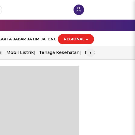
KARTA
JABAR
JATIM
JATENG
REGIONAL
›
n
Mobil Listrik
Tenaga Kesehatan
Piala Aff 2026
Ekono