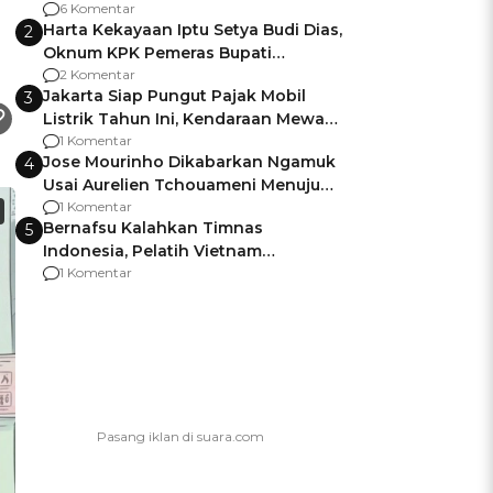
Gagalnya Negara Jamin Keamanan
6 Komentar
Harta Kekayaan Iptu Setya Budi Dias,
2
Oknum KPK Pemeras Bupati
Pemalang
2 Komentar
Jakarta Siap Pungut Pajak Mobil
3
Listrik Tahun Ini, Kendaraan Mewah
Kena hingga 75% PKB
1 Komentar
Jose Mourinho Dikabarkan Ngamuk
4
Usai Aurelien Tchouameni Menuju
Manchester United
1 Komentar
Bernafsu Kalahkan Timnas
5
Indonesia, Pelatih Vietnam
Berencana Pakai Jimat di Pakansari
1 Komentar