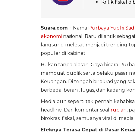
Kritik fiskal 
Suara.com -
Nama
Purbaya Yudhi Sa
ekonomi
nasional. Baru dilantik sebaga
langsung melesat menjadi trending top
populer di kabinet.
Bukan tanpa alasan. Gaya bicara Purbay
membuat publik serta pelaku pasar m
Keuangan. Di tengah birokrasi yang se
berbeda: berani, lugas, dan kadang kont
Media pun seperti tak pernah kehabis
headline. Dari komentar soal
rupiah
, p
birokrasi fiskal, semuanya viral di media s
Efeknya Terasa Cepat di Pasar Keua