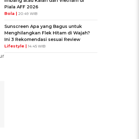
Imbang atau Kalah dari Vietnam di
Piala AFF 2026
Bola |
20:49 WIB
Sunscreen Apa yang Bagus untuk
g
Menghilangkan Flek Hitam di Wajah?
Ini 3 Rekomendasi sesuai Review
Lifestyle |
14:45 WIB
ur