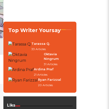
Top Writer Yoursay
Tarassa Q.
33 Articles
Oktavia
Ningrum
31 Articles
Ardina Praf
21 Articles
Ryan Farizzal
20 Articles
Liks