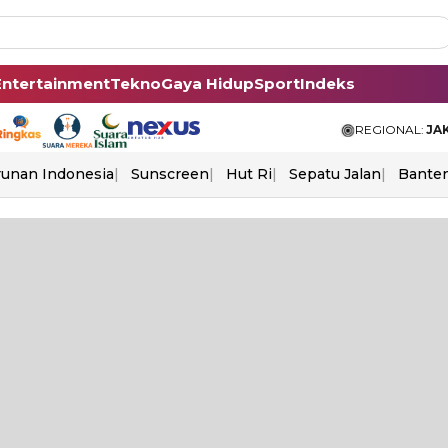
Entertainment
Tekno
Gaya Hidup
Sport
Indeks
REGIONAL:
JA
unan Indonesia
Sunscreen
Hut Ri
Sepatu Jalan
Bante