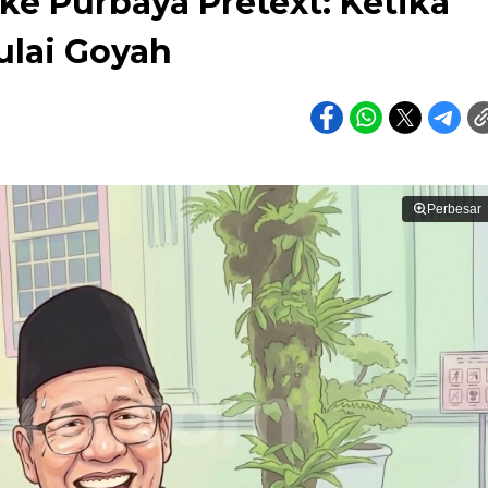
 ke Purbaya Pretext: Ketika
ulai Goyah
Perbesar