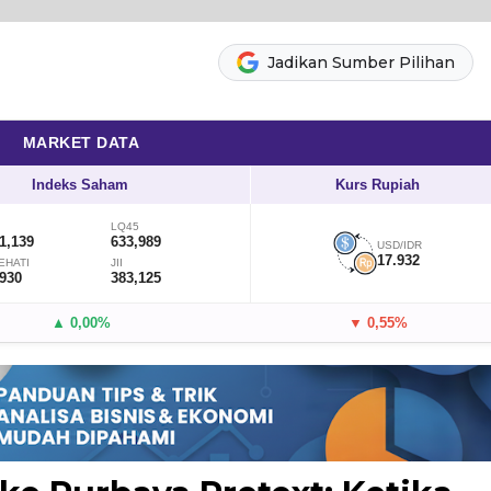
Jadikan Sumber Pilihan
MARKET DATA
Indeks Saham
Kurs Rupiah
LQ45
1,139
633,989
USD/IDR
17.932
EHATI
JII
,930
383,125
▲ 0,00%
▼ 0,55%