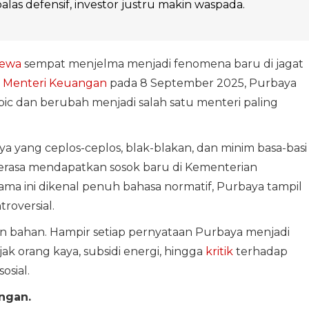
dibalas defensif, investor justru makin waspada.
dewa
sempat menjelma menjadi fenomena baru di jagat
i
Menteri Keuangan
pada 8 September 2025, Purbaya
ic dan berubah menjadi salah satu menteri paling
a yang ceplos-ceplos, blak-blakan, dan minim basa-basi
erasa mendapatkan sosok baru di Kementerian
lama ini dikenal penuh bahasa normatif, Purbaya tampil
roversial.
an bahan. Hampir setiap pernyataan Purbaya menjadi
ajak orang kaya, subsidi energi, hingga
kritik
terhadap
osial.
ngan.