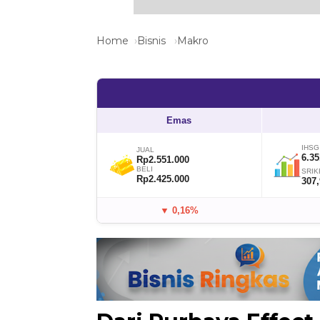
Home
Bisnis
Makro
Emas
IHSG
JUAL
6.35
Rp2.551.000
BELI
SRIK
Rp2.425.000
307
▼ 0,16%