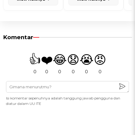
Komentar
👍
❤️
😂
😧
😭
😡
0
0
0
0
0
0
Isi komentar sepenuhnya adalah tanggung jawab pengguna dan
diatur dalam UU ITE