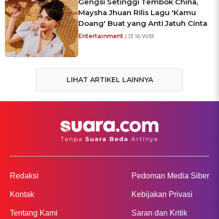
Gengsi Setinggi Tembok China,
Maysha Jhuan Rilis Lagu 'Kamu
Doang' Buat yang Anti Jatuh Cinta
Entertainment
| 13:16 WIB
LIHAT ARTIKEL LAINNYA
Redaksi
Pedoman Media Siber
Kontak
Kebijakan Privasi
Tentang Kami
Saran dan Kritik