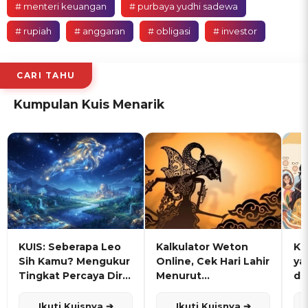
# menteri keuangan
# purbaya yudhi sadewa
# rupiah
# anggaran
# obligasi
# investor
CARI TAHU
Kumpulan Kuis Menarik
KUIS: Seberapa Leo
Kalkulator Weton
KU
Sih Kamu? Mengukur
Online, Cek Hari Lahir
ya
Tingkat Percaya Diri
Menurut
de
dan Karisma
Penanggalan Jawa
Ikuti Kuisnya ➔
Ikuti Kuisnya ➔