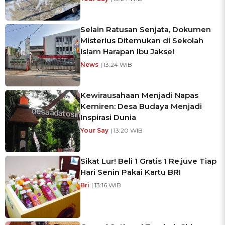
Selain Ratusan Senjata, Dokumen
Misterius Ditemukan di Sekolah
Islam Harapan Ibu Jaksel
News
| 13:24 WIB
Kewirausahaan Menjadi Napas
Kemiren: Desa Budaya Menjadi
Inspirasi Dunia
Your Say
| 13:20 WIB
Sikat Lur! Beli 1 Gratis 1 Re.juve Tiap
Hari Senin Pakai Kartu BRI
Bri
| 13:16 WIB