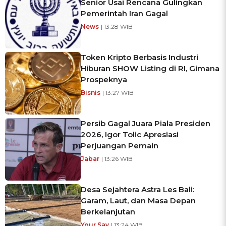
Senior Usai Rencana Gulingkan
Pemerintah Iran Gagal
News
| 13:28 WIB
Token Kripto Berbasis Industri
Hiburan SHOW Listing di RI, Gimana
Prospeknya
Bisnis
| 13:27 WIB
Persib Gagal Juara Piala Presiden
2026, Igor Tolic Apresiasi
Perjuangan Pemain
Jabar
| 13:26 WIB
Desa Sejahtera Astra Les Bali:
Garam, Laut, dan Masa Depan
Berkelanjutan
Your Say
| 13:24 WIB