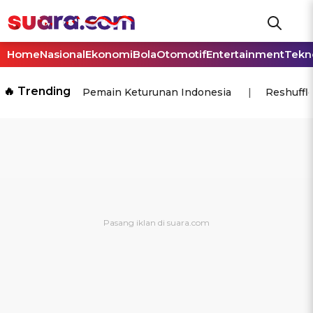
Home
Nasional
Ekonomi
Bola
Otomotif
Entertainment
Tekn
🔥 Trending
Pemain Keturunan Indonesia
Reshuffl