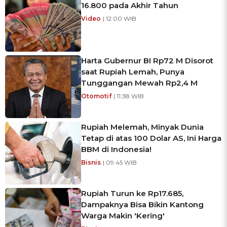
16.800 pada Akhir Tahun
Video
| 12:00 WIB
Harta Gubernur BI Rp72 M Disorot
saat Rupiah Lemah, Punya
Tunggangan Mewah Rp2,4 M
Otomotif
| 11:38 WIB
Rupiah Melemah, Minyak Dunia
Tetap di atas 100 Dolar AS, Ini Harga
BBM di Indonesia!
Bisnis
| 09:45 WIB
Rupiah Turun ke Rp17.685,
Dampaknya Bisa Bikin Kantong
Warga Makin 'Kering'