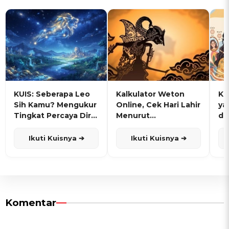
KUIS: Seberapa Leo
Kalkulator Weton
KU
Sih Kamu? Mengukur
Online, Cek Hari Lahir
ya
Tingkat Percaya Diri
Menurut
de
dan Karisma
Penanggalan Jawa
Ikuti Kuisnya ➔
Ikuti Kuisnya ➔
Komentar