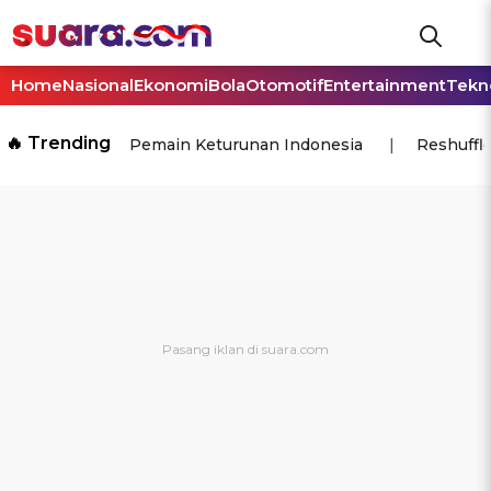
Home
Nasional
Ekonomi
Bola
Otomotif
Entertainment
Tekn
🔥 Trending
Pemain Keturunan Indonesia
Reshuffl