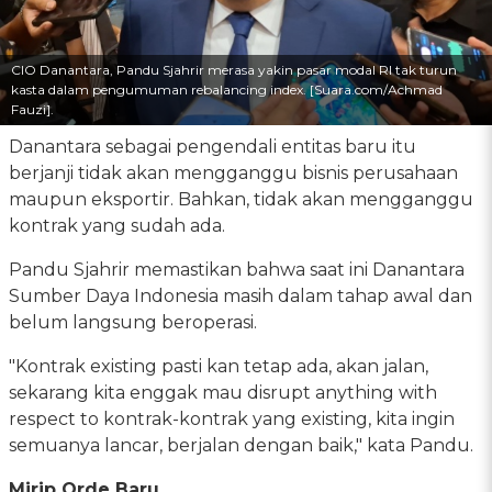
CIO Danantara, Pandu Sjahrir merasa yakin pasar modal RI tak turun
kasta dalam pengumuman rebalancing index. [Suara.com/Achmad
Fauzi].
Danantara sebagai pengendali entitas baru itu
berjanji tidak akan mengganggu bisnis perusahaan
maupun eksportir. Bahkan, tidak akan mengganggu
kontrak yang sudah ada.
Pandu Sjahrir memastikan bahwa saat ini Danantara
Sumber Daya Indonesia masih dalam tahap awal dan
belum langsung beroperasi.
"Kontrak existing pasti kan tetap ada, akan jalan,
sekarang kita enggak mau disrupt anything with
respect to kontrak-kontrak yang existing, kita ingin
semuanya lancar, berjalan dengan baik," kata Pandu.
Mirip Orde Baru