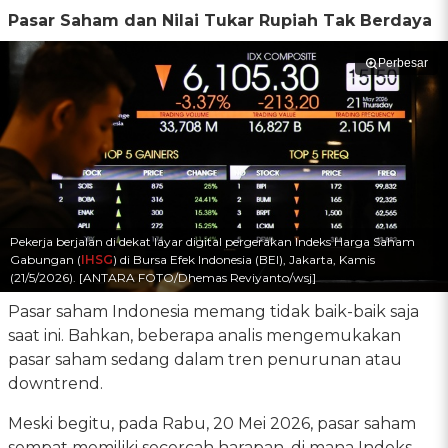
Pasar Saham dan Nilai Tukar Rupiah Tak Berdaya
Perbesar
Pekerja berjalan di dekat layar digital pergerakan Indeks Harga Saham
Gabungan (
IHSG
) di Bursa Efek Indonesia (BEI), Jakarta, Kamis
(21/5/2026). [ANTARA FOTO/Dhemas Reviyanto/wsj]
Pasar saham Indonesia memang tidak baik-baik saja
saat ini. Bahkan, beberapa analis mengemukakan
pasar saham sedang dalam tren penurunan atau
downtrend.
Meski begitu, pada Rabu, 20 Mei 2026, pasar saham
sempat memiliki secercah harapan, di mana Indeks