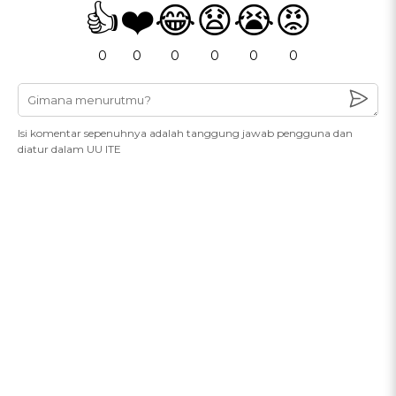
👍
❤️
😂
😧
😭
😡
0
0
0
0
0
0
Isi komentar sepenuhnya adalah tanggung jawab pengguna dan
diatur dalam UU ITE