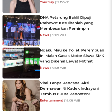
Your Say
| 19:15 WIB
DNA Petarung Bahlil Dipuji
Prabowo: Kesulitanlah yang
Membesarkan Pemimpin
News
| 19:09 WIB
Ngaku Mau ke Toilet, Perempuan
Ini Malah Gasak Motor Siswa SMK
yang Dikenal Lewat MiChat
News
| 19:08 WIB
Viral Tanpa Rencana, Aksi
Dermawan Ni Kadek Indrayoni
Tembus 6 Juta Penonton!
Entertainment
| 19:08 WIB