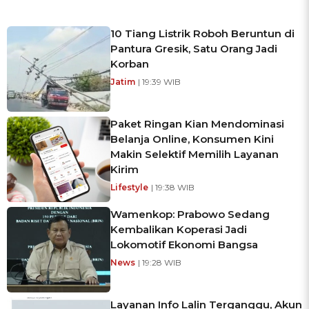
10 Tiang Listrik Roboh Beruntun di
Pantura Gresik, Satu Orang Jadi
Korban
Jatim
| 19:39 WIB
Paket Ringan Kian Mendominasi
Belanja Online, Konsumen Kini
Makin Selektif Memilih Layanan
Kirim
Lifestyle
| 19:38 WIB
Wamenkop: Prabowo Sedang
Kembalikan Koperasi Jadi
Lokomotif Ekonomi Bangsa
News
| 19:28 WIB
Layanan Info Lalin Terganggu, Akun