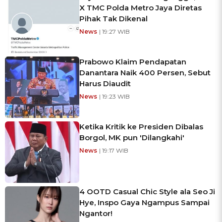
X TMC Polda Metro Jaya Diretas
Pihak Tak Dikenal
News
| 19:27 WIB
Prabowo Klaim Pendapatan
Danantara Naik 400 Persen, Sebut
Harus Diaudit
News
| 19:23 WIB
Ketika Kritik ke Presiden Dibalas
Borgol, MK pun 'Dilangkahi'
News
| 19:17 WIB
4 OOTD Casual Chic Style ala Seo Ji
Hye, Inspo Gaya Ngampus Sampai
Ngantor!