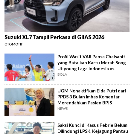
Suzuki XL7 Tampil Perkasa di GIIAS 2026
OTOMOTIF
Profil Wasit VAR Pansa Chaisanit
yang Batalkan Kartu Merah Song
Ui-young Laga Indonesia vs
Singapura
BOLA
UGM Nonaktifkan Elda Putri dari
PPDS 3 Bulan Imbas Komentar
Merendahkan Pasien BPJS
NEWS
Saksi Kunci di Kasus Febrie Belum
Dilindungi LPSK, Kejagung Pantau