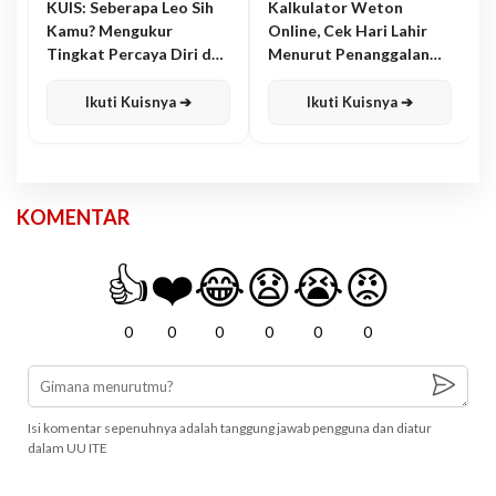
KUIS: Seberapa Leo Sih
Kalkulator Weton
Kamu? Mengukur
Online, Cek Hari Lahir
Tingkat Percaya Diri dan
Menurut Penanggalan
Karisma
Jawa
Ikuti Kuisnya ➔
Ikuti Kuisnya ➔
KOMENTAR
👍
❤️
😂
😧
😭
😡
0
0
0
0
0
0
Isi komentar sepenuhnya adalah tanggung jawab pengguna dan diatur
dalam UU ITE