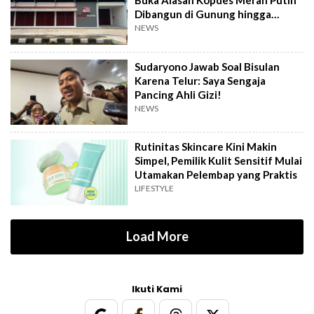
Buka Alasan Kopdes Merah Putih
Dibangun di Gunung hingga
Dekat TPA
NEWS
Sudaryono Jawab Soal Bisulan
Karena Telur: Saya Sengaja
Pancing Ahli Gizi!
NEWS
Rutinitas Skincare Kini Makin
Simpel, Pemilik Kulit Sensitif Mulai
Utamakan Pelembap yang Praktis
LIFESTYLE
Load More
Ikuti Kami