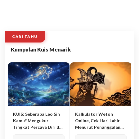
CARI TAHU
Kumpulan Kuis Menarik
KUIS: Seberapa Leo Sih
Kalkulator Weton
Kamu? Mengukur
Online, Cek Hari Lahir
Tingkat Percaya Diri dan
Menurut Penanggalan
Karisma
Jawa