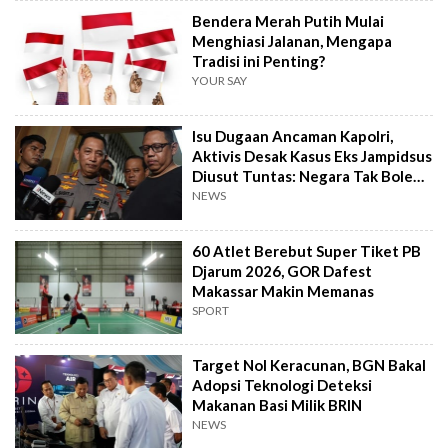
Bendera Merah Putih Mulai
Menghiasi Jalanan, Mengapa
Tradisi ini Penting?
YOUR SAY
Isu Dugaan Ancaman Kapolri,
Aktivis Desak Kasus Eks Jampidsus
Diusut Tuntas: Negara Tak Boleh
Kalah
NEWS
60 Atlet Berebut Super Tiket PB
Djarum 2026, GOR Dafest
Makassar Makin Memanas
SPORT
Target Nol Keracunan, BGN Bakal
Adopsi Teknologi Deteksi
Makanan Basi Milik BRIN
NEWS