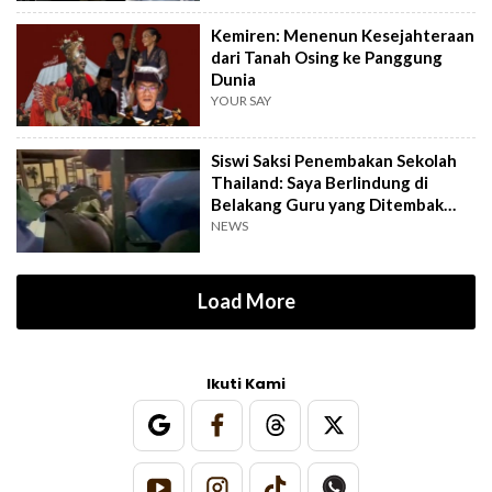
Kemiren: Menenun Kesejahteraan
dari Tanah Osing ke Panggung
Dunia
YOUR SAY
Siswi Saksi Penembakan Sekolah
Thailand: Saya Berlindung di
Belakang Guru yang Ditembak
Mati
NEWS
Load More
Ikuti Kami