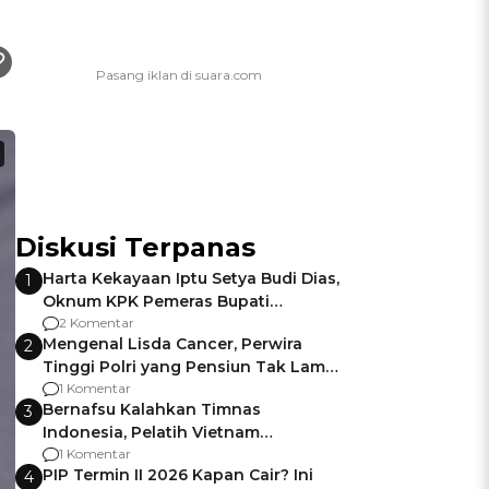
Diskusi Terpanas
Harta Kekayaan Iptu Setya Budi Dias,
1
Oknum KPK Pemeras Bupati
Pemalang
2 Komentar
Mengenal Lisda Cancer, Perwira
2
Tinggi Polri yang Pensiun Tak Lama
Usai Jadi Brigjen
1 Komentar
Bernafsu Kalahkan Timnas
3
Indonesia, Pelatih Vietnam
Berencana Pakai Jimat di Pakansari
1 Komentar
PIP Termin II 2026 Kapan Cair? Ini
4