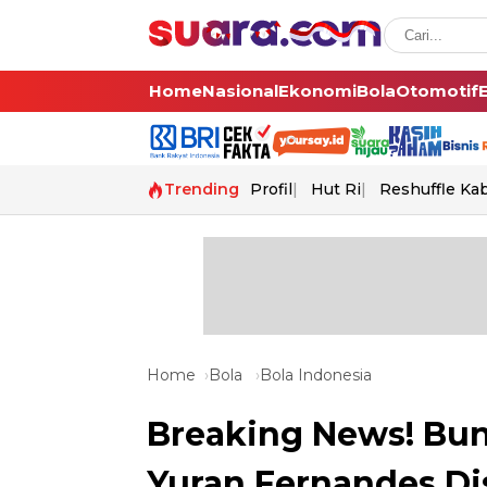
Home
Nasional
Ekonomi
Bola
Otomotif
Trending
Profil
Hut Ri
Reshuffle Ka
Home
Bola
Bola Indonesia
Breaking News! Bunt
Yuran Fernandes Di