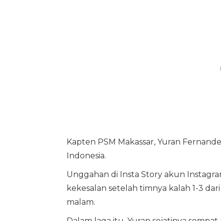
Kapten PSM Makassar, Yuran Fernande
Indonesia.
Unggahan di Insta Story akun Instag
kekesalan setelah timnya kalah 1-3 dar
malam.
Dalam laga itu, Yuran sejatinya sempa