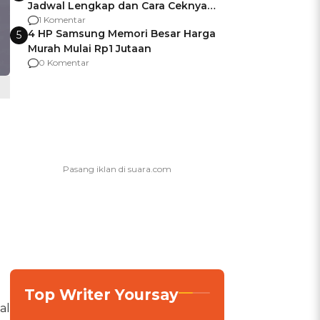
Jadwal Lengkap dan Cara Ceknya
agar Dana Tidak Hangus!
1 Komentar
4 HP Samsung Memori Besar Harga
5
Murah Mulai Rp1 Jutaan
0 Komentar
Top Writer Yoursay
al