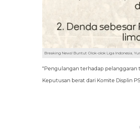
Breaking News! Buntut Olok-olok Liga Indonesia, Yu
"Pengulangan terhadap pelanggaran ter
Keputusan berat dari Komite Displin PS