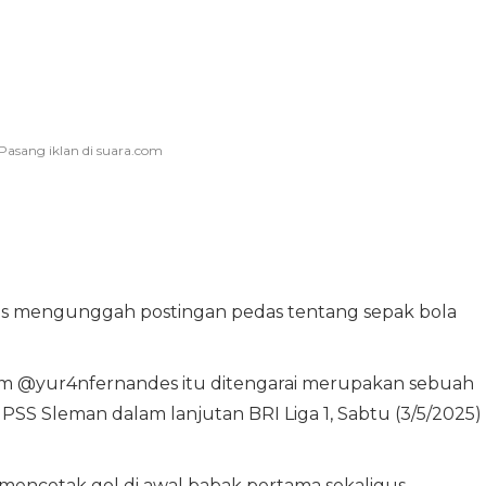
s mengunggah postingan pedas tentang sepak bola
ram @yur4nfernandes itu ditengarai merupakan sebuah
i PSS Sleman dalam lanjutan BRI Liga 1, Sabtu (3/5/2025)
t mencetak gol di awal babak pertama sekaligus