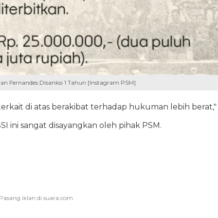
ran Fernandes Disanksi 1 Tahun [Instagram PSM]
kait di atas berakibat terhadap hukuman lebih berat,"
SI ini sangat disayangkan oleh pihak PSM.