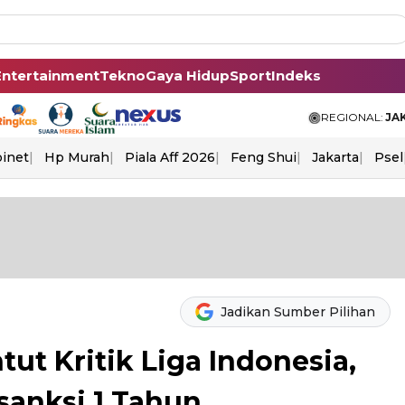
Entertainment
Tekno
Gaya Hidup
Sport
Indeks
REGIONAL:
JA
binet
Hp Murah
Piala Aff 2026
Feng Shui
Jakarta
Psel
Jadikan Sumber Pilihan
ut Kritik Liga Indonesia,
sanksi 1 Tahun