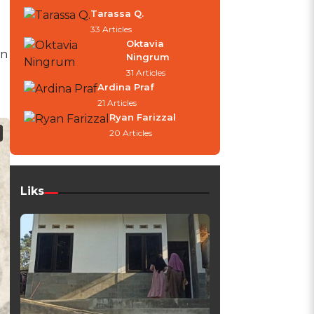
Tarassa Q.
33 Articles
Oktavia
in
Ningrum
31 Articles
Ardina Praf
21 Articles
Ryan Farizzal
20 Articles
Liks