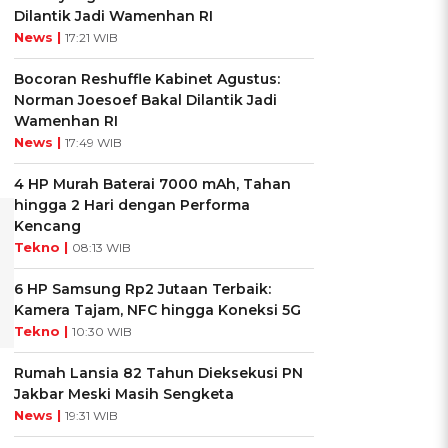
Dilantik Jadi Wamenhan RI
News |
17:21 WIB
Bocoran Reshuffle Kabinet Agustus:
Norman Joesoef Bakal Dilantik Jadi
Wamenhan RI
News |
17:49 WIB
4 HP Murah Baterai 7000 mAh, Tahan
hingga 2 Hari dengan Performa
Kencang
Tekno |
08:13 WIB
6 HP Samsung Rp2 Jutaan Terbaik:
Kamera Tajam, NFC hingga Koneksi 5G
Tekno |
10:30 WIB
Rumah Lansia 82 Tahun Dieksekusi PN
Jakbar Meski Masih Sengketa
News |
19:31 WIB