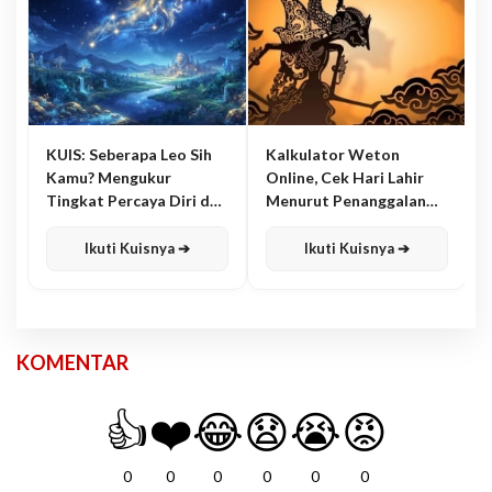
KUIS: Seberapa Leo Sih
Kalkulator Weton
Kamu? Mengukur
Online, Cek Hari Lahir
Tingkat Percaya Diri dan
Menurut Penanggalan
Karisma
Jawa
Ikuti Kuisnya ➔
Ikuti Kuisnya ➔
KOMENTAR
👍
❤️
😂
😧
😭
😡
0
0
0
0
0
0