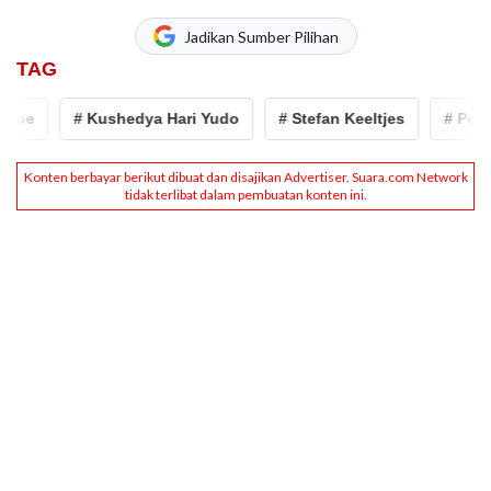
Jadikan Sumber Pilihan
TAG
ue
# Kushedya Hari Yudo
# Stefan Keeltjes
# Persis 