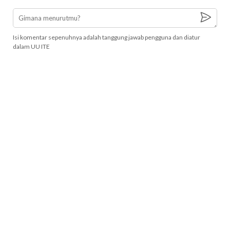
Isi komentar sepenuhnya adalah tanggung jawab pengguna dan diatur
dalam UU ITE