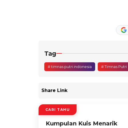
Tag
# timnas putri indonesia
# Timnas Putri
Share Link
CARI TAHU
Kumpulan Kuis Menarik