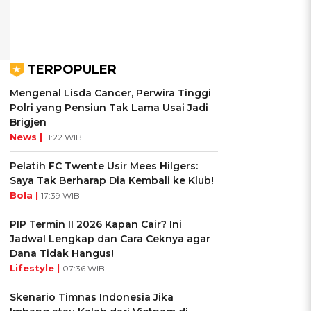
TERPOPULER
Mengenal Lisda Cancer, Perwira Tinggi
Polri yang Pensiun Tak Lama Usai Jadi
Brigjen
News |
11:22 WIB
Pelatih FC Twente Usir Mees Hilgers:
Saya Tak Berharap Dia Kembali ke Klub!
Bola |
17:39 WIB
PIP Termin II 2026 Kapan Cair? Ini
Jadwal Lengkap dan Cara Ceknya agar
Dana Tidak Hangus!
Lifestyle |
07:36 WIB
Skenario Timnas Indonesia Jika