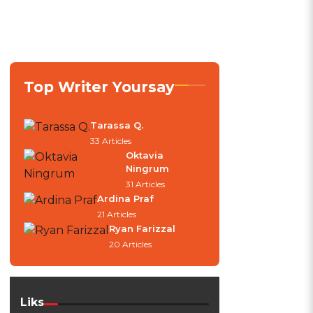
Top Writer Yoursay
Tarassa Q.
33 Articles
Oktavia
Ningrum
31 Articles
Ardina Praf
21 Articles
Ryan Farizzal
20 Articles
.
Liks