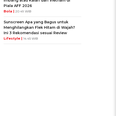
Imbang atau Kalah dari Vietnam di
Piala AFF 2026
Bola |
20:49 WIB
Sunscreen Apa yang Bagus untuk
Menghilangkan Flek Hitam di Wajah?
Ini 3 Rekomendasi sesuai Review
Lifestyle |
14:45 WIB