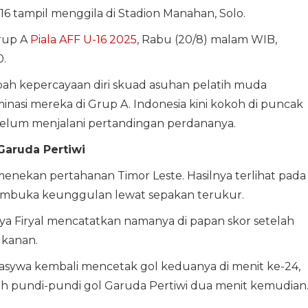
16 tampil menggila di Stadion Manahan, Solo.
rup A
Piala AFF U-16 2025
, Rabu (20/8) malam WIB,
.
h kepercayaan diri skuad asuhan pelatih muda
inasi mereka di Grup A. Indonesia kini kokoh di puncak
belum menjalani pertandingan perdananya.
aruda Pertiwi
menekan pertahanan Timor Leste. Hasilnya terlihat pada
membuka keunggulan lewat sepakan terukur.
alya Firyal mencatatkan namanya di papan skor setelah
 kanan.
 Nasywa kembali mencetak gol keduanya di menit ke-24,
 pundi-pundi gol Garuda Pertiwi dua menit kemudian