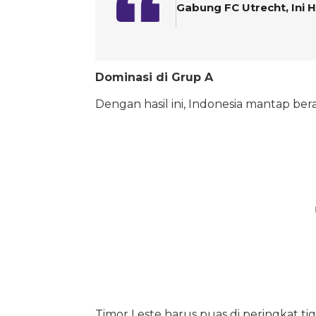
Gabung FC Utrecht, Ini
Dominasi di Grup A
Dengan hasil ini, Indonesia mantap ber
Timor Leste harus puas di peringkat t