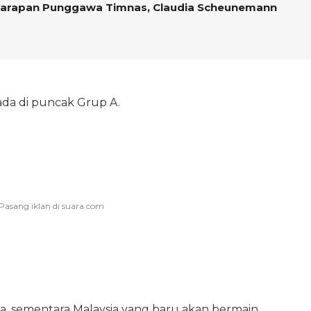
 Harapan Punggawa Timnas, Claudia Scheunemann
ada di puncak Grup A.
iga, sementara Malaysia yang baru akan bermain