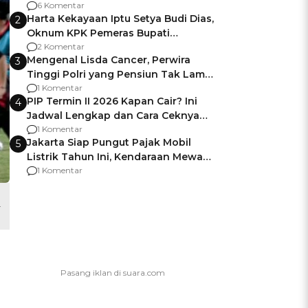
Gagalnya Negara Jamin Keamanan
6 Komentar
Harta Kekayaan Iptu Setya Budi Dias,
2
Oknum KPK Pemeras Bupati
Pemalang
2 Komentar
Mengenal Lisda Cancer, Perwira
3
Tinggi Polri yang Pensiun Tak Lama
Usai Jadi Brigjen
1 Komentar
PIP Termin II 2026 Kapan Cair? Ini
4
Jadwal Lengkap dan Cara Ceknya
agar Dana Tidak Hangus!
1 Komentar
Jakarta Siap Pungut Pajak Mobil
5
Listrik Tahun Ini, Kendaraan Mewah
Kena hingga 75% PKB
1 Komentar
-