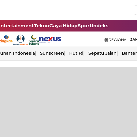
Entertainment
Tekno
Gaya Hidup
Sport
Indeks
REGIONAL:
JA
unan Indonesia
Sunscreen
Hut Ri
Sepatu Jalan
Bante