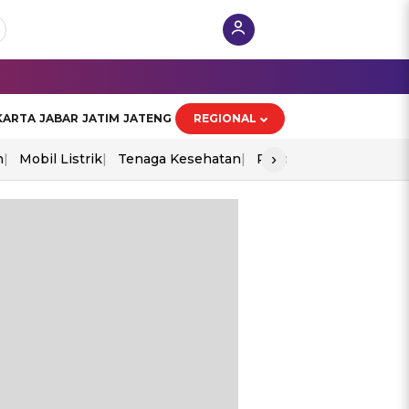
KARTA
JABAR
JATIM
JATENG
REGIONAL
›
n
Mobil Listrik
Tenaga Kesehatan
Piala Aff 2026
Ekono