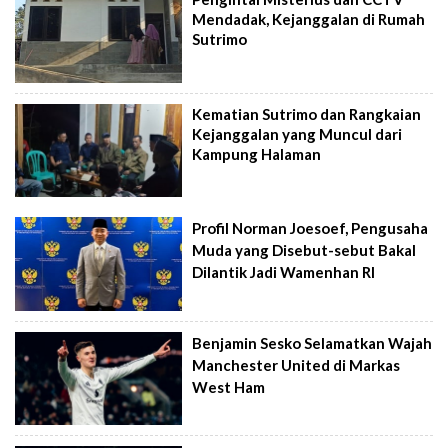
Mendadak, Kejanggalan di Rumah
Sutrimo
Kematian Sutrimo dan Rangkaian
Kejanggalan yang Muncul dari
Kampung Halaman
Profil Norman Joesoef, Pengusaha
Muda yang Disebut-sebut Bakal
Dilantik Jadi Wamenhan RI
Benjamin Sesko Selamatkan Wajah
Manchester United di Markas
West Ham