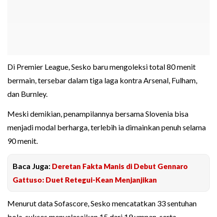
Di Premier League, Sesko baru mengoleksi total 80 menit
bermain, tersebar dalam tiga laga kontra Arsenal, Fulham,
dan Burnley.
Meski demikian, penampilannya bersama Slovenia bisa
menjadi modal berharga, terlebih ia dimainkan penuh selama
90 menit.
Baca Juga:
Deretan Fakta Manis di Debut Gennaro
Gattuso: Duet Retegui-Kean Menjanjikan
Menurut data Sofascore, Sesko mencatatkan 33 sentuhan
bola, sukses menyelesaikan 15 dari 19 umpan, serta