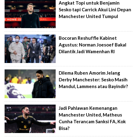
Angkat Topi untuk Benjamin
Sesko tapi Carrick Akui Lini Depan
Manchester United Tumpul
Bocoran Reshuffle Kabinet
Agustus: Norman Joesoef Bakal
Dilantik Jadi Wamenhan RI
Dilema Ruben Amorim Jelang
Derby Manchester: Sesko Masih
Mandul, Lammens atau Bayindir?
Jadi Pahlawan Kemenangan
Manchester United, Matheus
Cunha Terancam Sanksi FA, Kok
Bisa?