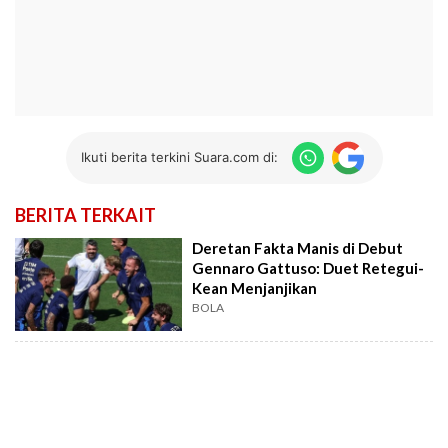
Ikuti berita terkini Suara.com di:
BERITA TERKAIT
Deretan Fakta Manis di Debut
Gennaro Gattuso: Duet Retegui-
Kean Menjanjikan
BOLA