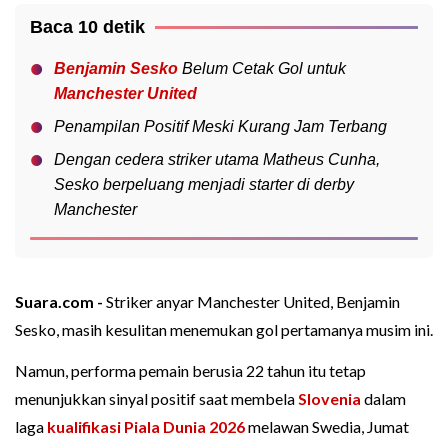
Baca 10 detik
Benjamin Sesko
Belum Cetak Gol untuk
Manchester United
Penampilan Positif Meski Kurang Jam Terbang
Dengan cedera striker utama Matheus Cunha,
Sesko berpeluang menjadi starter di derby
Manchester
Suara.com -
Striker anyar Manchester United, Benjamin
Sesko, masih kesulitan menemukan gol pertamanya musim ini.
Namun, performa pemain berusia 22 tahun itu tetap
menunjukkan sinyal positif saat membela
Slovenia
dalam
laga
kualifikasi Piala Dunia 2026
melawan Swedia, Jumat