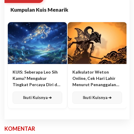
Kumpulan Kuis Menarik
KUIS: Seberapa Leo Sih
Kalkulator Weton
Kamu? Mengukur
Online, Cek Hari Lahir
Tingkat Percaya Diri dan
Menurut Penanggalan
Karisma
Jawa
Ikuti Kuisnya ➔
Ikuti Kuisnya ➔
KOMENTAR