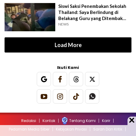
Siswi Saksi Penembakan Sekolah
Thailand: Saya Berlindung di
Belakang Guru yang Ditembak
Mati
NEWS
Load More
Ikuti Kami
Redaksi
Kontak
Tentang Kami
Karir
Pedoman Media Siber
Kebijakan Privasi
Saran Dan Kritik