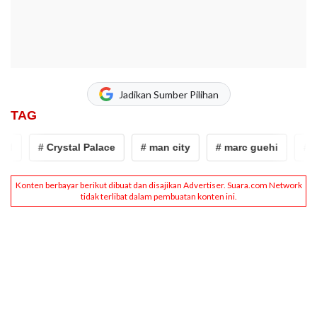
Jadikan Sumber Pilihan
TAG
# Crystal Palace
# man city
# marc guehi
# liv