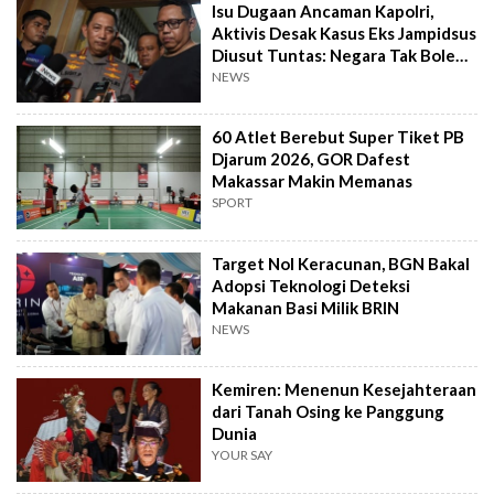
Isu Dugaan Ancaman Kapolri,
Aktivis Desak Kasus Eks Jampidsus
Diusut Tuntas: Negara Tak Boleh
Kalah
NEWS
60 Atlet Berebut Super Tiket PB
Djarum 2026, GOR Dafest
Makassar Makin Memanas
SPORT
Target Nol Keracunan, BGN Bakal
Adopsi Teknologi Deteksi
Makanan Basi Milik BRIN
NEWS
Kemiren: Menenun Kesejahteraan
dari Tanah Osing ke Panggung
Dunia
YOUR SAY