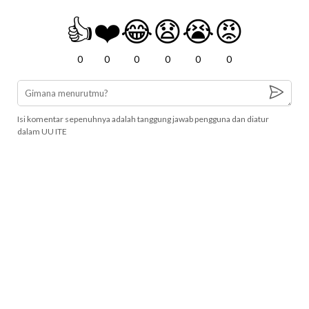
👍
❤️
😂
😧
😭
😡
0
0
0
0
0
0
Isi komentar sepenuhnya adalah tanggung jawab pengguna dan diatur
dalam UU ITE