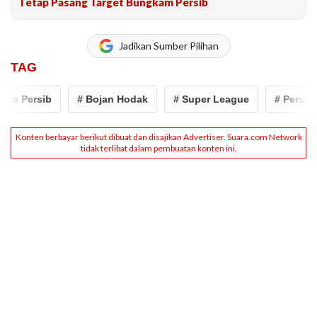
Tetap Pasang Target Bungkam Persib
Jadikan Sumber Pilihan
TAG
s Persib
# Bojan Hodak
# Super League
# Persib B