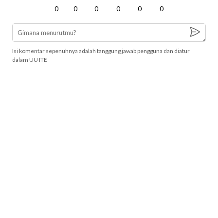
0
0
0
0
0
0
Isi komentar sepenuhnya adalah tanggung jawab pengguna dan diatur
dalam UU ITE