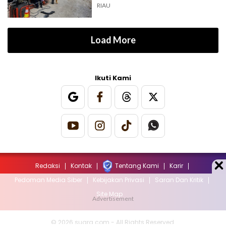
RIAU
Load More
Ikuti Kami
Redaksi
Kontak
Tentang Kami
Karir
Pedoman Media Siber
Kebijakan Privasi
Saran Dan Kritik
Site Map
© 2026 suara.com - All Rights Reserved.