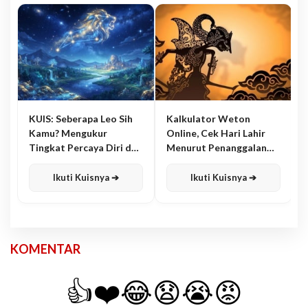
KUIS: Seberapa Leo Sih
Kalkulator Weton
Kamu? Mengukur
Online, Cek Hari Lahir
Tingkat Percaya Diri dan
Menurut Penanggalan
Karisma
Jawa
Ikuti Kuisnya ➔
Ikuti Kuisnya ➔
KOMENTAR
👍
❤️
😂
😧
😭
😡