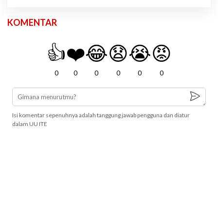
KOMENTAR
👍
❤️
😂
😧
😭
😡
0
0
0
0
0
0
Isi komentar sepenuhnya adalah tanggung jawab pengguna dan diatur
dalam UU ITE