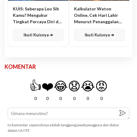
KUIS: Seberapa Leo Sih
Kalkulator Weton
Kamu? Mengukur
Online, Cek Hari Lahir
Tingkat Percaya Diri dan
Menurut Penanggalan
Karisma
Jawa
Ikuti Kuisnya ➔
Ikuti Kuisnya ➔
KOMENTAR
👍
❤️
😂
😧
😭
😡
0
0
0
0
0
0
Isi komentar sepenuhnya adalah tanggung jawab pengguna dan diatur
dalam UU ITE