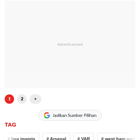
1
2
>
Jadikan Sumber Pilihan
TAG
# liga inggris
# Arsenal
# VAR
# west ham united