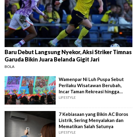
Baru Debut Langsung Nyekor, Aksi Striker Timnas
Garuda Bikin Juara Belanda Gigit Jari
BOLA
Wamenpar Ni Luh Puspa Sebut
Perilaku Wisatawan Berubah,
Incar Taman Rekreasi hingga
Atraksi Wisata
LIFESTYLE
7 Kebiasaan yang Bikin AC Boros
Listrik, Sering Menyalakan dan
Mematikan Salah Satunya
LIFESTYLE