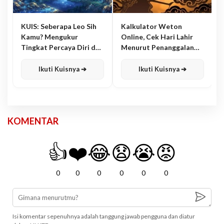
KUIS: Seberapa Leo Sih
Kalkulator Weton
Kamu? Mengukur
Online, Cek Hari Lahir
Tingkat Percaya Diri dan
Menurut Penanggalan
Karisma
Jawa
Ikuti Kuisnya ➔
Ikuti Kuisnya ➔
KOMENTAR
👍
❤️
😂
😧
😭
😡
0
0
0
0
0
0
Isi komentar sepenuhnya adalah tanggung jawab pengguna dan diatur