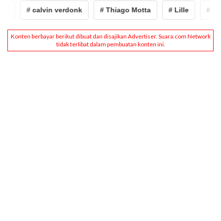
e
# calvin verdonk
# Thiago Motta
# Lille
# cal