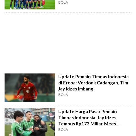
BOLA
Update Pemain Timnas Indonesia
di Eropa: Verdonk Cadangan, Tim
Jay Idzes Imbang
BOLA
Update Harga Pasar Pemain
Timnas Indonesia: Jay Idzes
Tembus Rp173 Miliar, Mees
Hilgers Makin Turun
BOLA