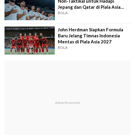
Non-Taktikal untuk Hadapi
Jepang dan Qatar di Piala Asia
2027
BOLA
John Herdman Siapkan Formula
Baru Jelang Timnas Indonesia
Mentas di Piala Asia 2027
BOLA