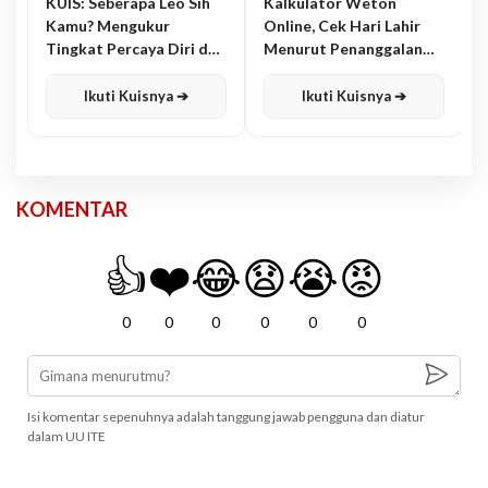
KUIS: Seberapa Leo Sih
Kalkulator Weton
Kamu? Mengukur
Online, Cek Hari Lahir
Tingkat Percaya Diri dan
Menurut Penanggalan
Karisma
Jawa
Ikuti Kuisnya ➔
Ikuti Kuisnya ➔
KOMENTAR
👍
❤️
😂
😧
😭
😡
0
0
0
0
0
0
Isi komentar sepenuhnya adalah tanggung jawab pengguna dan diatur
dalam UU ITE