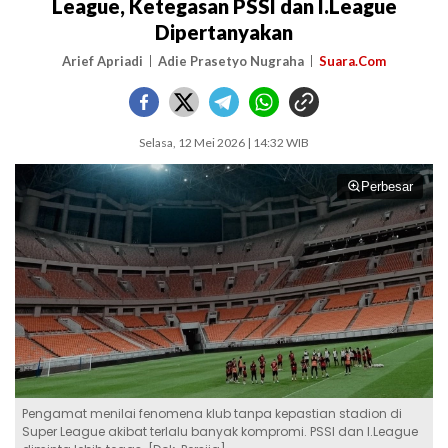
League, Ketegasan PSSI dan I.League
Dipertanyakan
Arief Apriadi
Adie Prasetyo Nugraha
Suara.Com
Selasa, 12 Mei 2026 | 14:32 WIB
Perbesar
Pengamat menilai fenomena klub tanpa kepastian stadion di
Super League akibat terlalu banyak kompromi. PSSI dan I.League