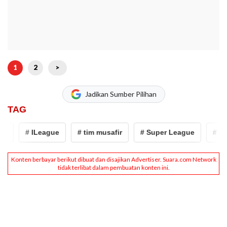
1
2
>
Jadikan Sumber Pilihan
TAG
# ILeague
# tim musafir
# Super League
# kesit