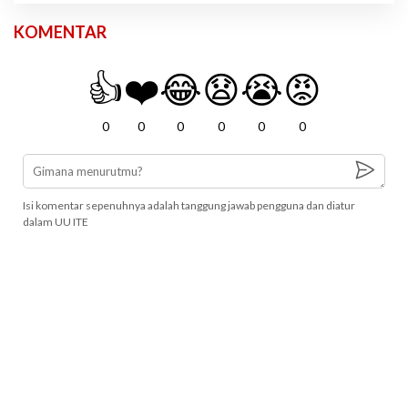
KOMENTAR
👍
❤️
😂
😧
😭
😡
0
0
0
0
0
0
Isi komentar sepenuhnya adalah tanggung jawab pengguna dan diatur
dalam UU ITE