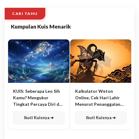
CARI TAHU
Kumpulan Kuis Menarik
KUIS: Seberapa Leo Sih
Kalkulator Weton
Kamu? Mengukur
Online, Cek Hari Lahir
Tingkat Percaya Diri dan
Menurut Penanggalan
Karisma
Jawa
Ikuti Kuisnya ➔
Ikuti Kuisnya ➔