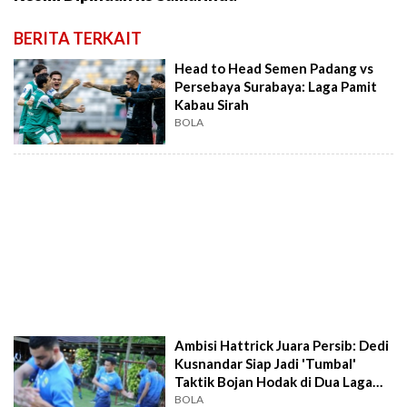
BERITA TERKAIT
Head to Head Semen Padang vs
Persebaya Surabaya: Laga Pamit
Kabau Sirah
BOLA
Ambisi Hattrick Juara Persib: Dedi
Kusnandar Siap Jadi 'Tumbal'
Taktik Bojan Hodak di Dua Laga
Sisa!
BOLA