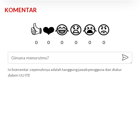
KOMENTAR
👍
❤️
😂
😧
😭
😡
0
0
0
0
0
0
Isi komentar sepenuhnya adalah tanggung jawab pengguna dan diatur
dalam UU ITE