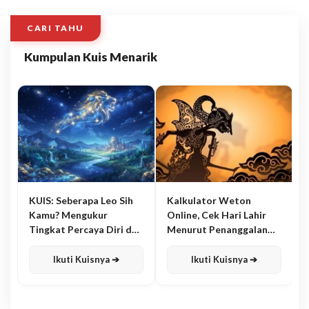
CARI TAHU
Kumpulan Kuis Menarik
KUIS: Seberapa Leo Sih
Kalkulator Weton
Kamu? Mengukur
Online, Cek Hari Lahir
Tingkat Percaya Diri dan
Menurut Penanggalan
Karisma
Jawa
Ikuti Kuisnya ➔
Ikuti Kuisnya ➔