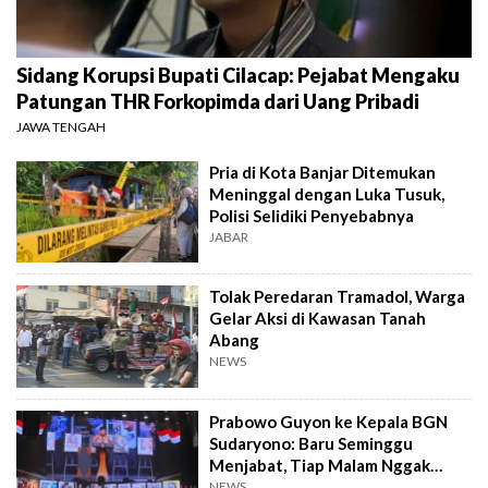
Sidang Korupsi Bupati Cilacap: Pejabat Mengaku
Patungan THR Forkopimda dari Uang Pribadi
JAWA TENGAH
Pria di Kota Banjar Ditemukan
Meninggal dengan Luka Tusuk,
Polisi Selidiki Penyebabnya
JABAR
Tolak Peredaran Tramadol, Warga
Gelar Aksi di Kawasan Tanah
Abang
NEWS
Prabowo Guyon ke Kepala BGN
Sudaryono: Baru Seminggu
Menjabat, Tiap Malam Nggak
Tidur
NEWS