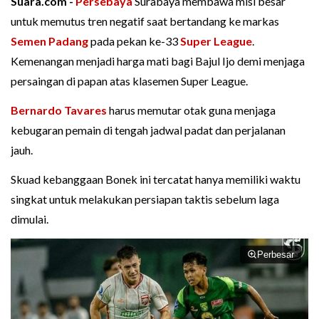
Suara.com -
Persebaya
Surabaya membawa misi besar
untuk memutus tren negatif saat bertandang ke markas
Semen Padang
pada pekan ke-33
Super League
.
Kemenangan menjadi harga mati bagi Bajul Ijo demi menjaga
persaingan di papan atas klasemen Super League.
Bernardo Tavares
harus memutar otak guna menjaga
kebugaran pemain di tengah jadwal padat dan perjalanan
jauh.
Skuad kebanggaan Bonek ini tercatat hanya memiliki waktu
singkat untuk melakukan persiapan taktis sebelum laga
dimulai.
Perbesar