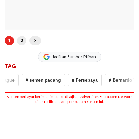
1
2
>
Jadikan Sumber Pilihan
TAG
ague
# semen padang
# Persebaya
# Bernardo Tavar