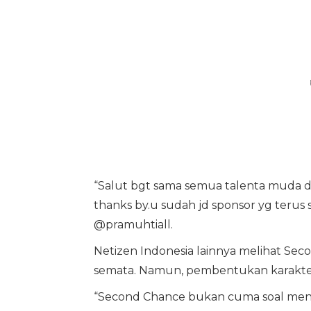
“Salut bgt sama semua talenta muda di
thanks by.u sudah jd sponsor yg terus s
@pramuhtiall.
Netizen Indonesia lainnya melihat Sec
semata. Namun, pembentukan karakter u
“Second Chance bukan cuma soal mena