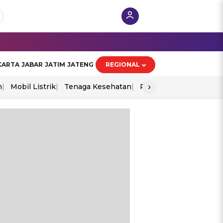
KARTA
JABAR
JATIM
JATENG
REGIONAL
›
n
Mobil Listrik
Tenaga Kesehatan
Perang As-Iran
Ekon