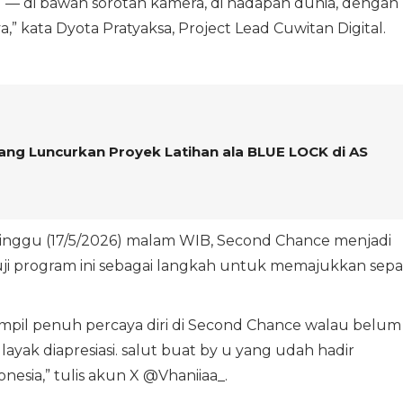
— di bawah sorotan kamera, di hadapan dunia, dengan
” kata Dyota Pratyaksa, Project Lead Cuwitan Digital.
ang Luncurkan Proyek Latihan ala BLUE LOCK di AS
inggu (17/5/2026) malam WIB, Second Chance menjadi
uji program ini sebagai langkah untuk memajukkan sep
ampil penuh percaya diri di Second Chance walau belum
ayak diapresiasi. salut buat by u yang udah hadir
nesia,” tulis akun X @Vhaniiaa_.