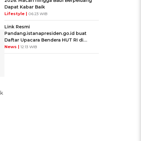
2026: Macan hingga Babi Berpeluang
Dapat Kabar Baik
Lifestyle |
06:23 WIB
Link Resmi
Pandang.istanapresiden.go.id buat
Daftar Upacara Bendera HUT RI di
Istana Negara
News |
12:13 WIB
ak