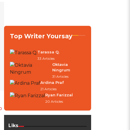
Top Writer Yoursay
Tarassa Q.
33 Articles
Oktavia
Ningrum
31 Articles
Ardina Praf
21 Articles
Ryan Farizzal
20 Articles
p
Liks