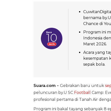
CuwitanDigit
bernama by.U
Chance di Yo
Program ini m
Indonesia de
Maret 2026.
Acara yang ta
kesempatan k
sepak bola.
Suara.com -
Gebrakan baru untuk
se
peluncuran by.U SC
Football
Camp: Eve
profesional pertama di Tanah Air den
Program ini bakal tayang sebanyak 8 e