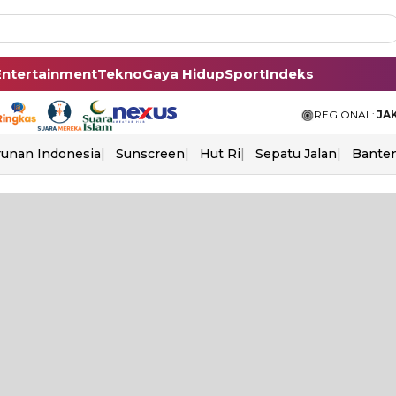
Entertainment
Tekno
Gaya Hidup
Sport
Indeks
REGIONAL:
JA
unan Indonesia
Sunscreen
Hut Ri
Sepatu Jalan
Bante