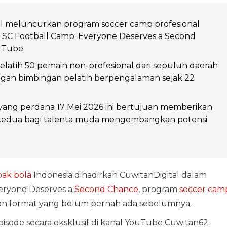
al meluncurkan program soccer camp profesional
 SC Football Camp: Everyone Deserves a Second
uTube.
elatih 50 pemain non-profesional dari sepuluh daerah
ngan bimbingan pelatih berpengalaman sejak 22
yang perdana 17 Mei 2026 ini bertujuan memberikan
edua bagi talenta muda mengembangkan potensi
pak bola
Indonesia dihadirkan CuwitanDigital dalam
ryone Deserves a
Second Chance
, program
soccer cam
gan format yang belum pernah ada sebelumnya.
pisode secara eksklusif di kanal YouTube Cuwitan62.