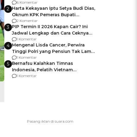
Gagalnya Negara Jamin Keamanan
6 Komentar
Harta Kekayaan Iptu Setya Budi Dias,
2
Oknum KPK Pemeras Bupati
Pemalang
2 Komentar
PIP Termin II 2026 Kapan Cair? Ini
3
Jadwal Lengkap dan Cara Ceknya
agar Dana Tidak Hangus!
1 Komentar
Mengenal Lisda Cancer, Perwira
4
Tinggi Polri yang Pensiun Tak Lama
Usai Jadi Brigjen
1 Komentar
Bernafsu Kalahkan Timnas
5
Indonesia, Pelatih Vietnam
Berencana Pakai Jimat di Pakansari
1 Komentar