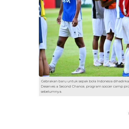
Gebrakan baru untuk sepak bola Indonesia dihadirk
Deserves a Second Chance, program soccer camp pro
sebelumnya.