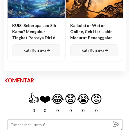
KUIS: Seberapa Leo Sih
Kalkulator Weton
Kamu? Mengukur
Online, Cek Hari Lahir
Tingkat Percaya Diri dan
Menurut Penanggalan
Karisma
Jawa
Ikuti Kuisnya ➔
Ikuti Kuisnya ➔
KOMENTAR
👍
❤️
😂
😧
😭
😡
0
0
0
0
0
0