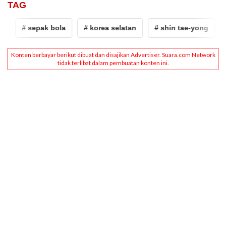
TAG
# sepak bola
# korea selatan
# shin tae-yong
#