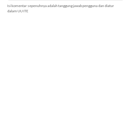
Isi komentar sepenuhnya adalah tanggung jawab pengguna dan diatur
dalam UU ITE