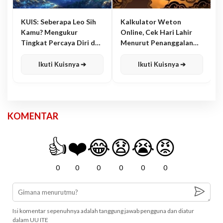
KUIS: Seberapa Leo Sih
Kalkulator Weton
Kamu? Mengukur
Online, Cek Hari Lahir
Tingkat Percaya Diri dan
Menurut Penanggalan
Karisma
Jawa
Ikuti Kuisnya ➔
Ikuti Kuisnya ➔
KOMENTAR
👍
❤️
😂
😧
😭
😡
0
0
0
0
0
0
Isi komentar sepenuhnya adalah tanggung jawab pengguna dan diatur
dalam UU ITE