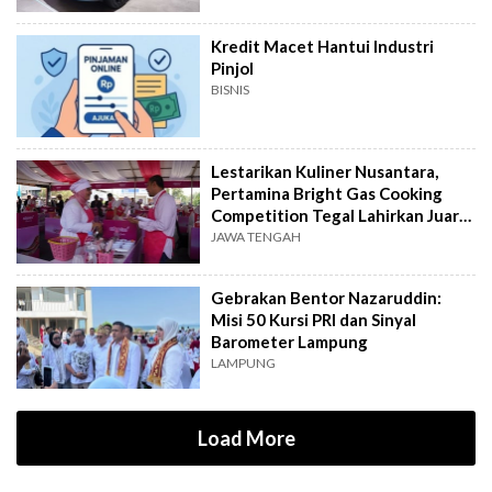
Kredit Macet Hantui Industri
Pinjol
BISNIS
Lestarikan Kuliner Nusantara,
Pertamina Bright Gas Cooking
Competition Tegal Lahirkan Juara
Baru
JAWA TENGAH
Gebrakan Bentor Nazaruddin:
Misi 50 Kursi PRI dan Sinyal
Barometer Lampung
LAMPUNG
Load More