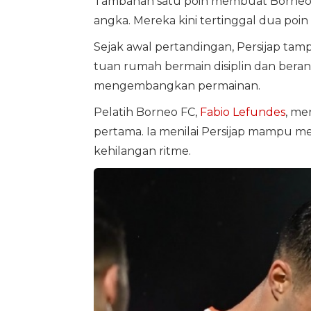
Tambahan satu poin membuat Borneo FC
angka. Mereka kini tertinggal dua poi
Sejak awal pertandingan, Persijap tamp
tuan rumah bermain disiplin dan ber
mengembangkan permainan.
Pelatih Borneo FC,
Fabio Lefundes
, me
pertama. Ia menilai Persijap mampu 
kehilangan ritme.