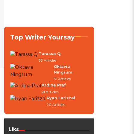
Top Writer Yoursay
Tarassa Q.
33 Articles
Oktavia
Ningrum
31 Articles
Ardina Praf
21 Articles
Ryan Farizzal
20 Articles
Liks