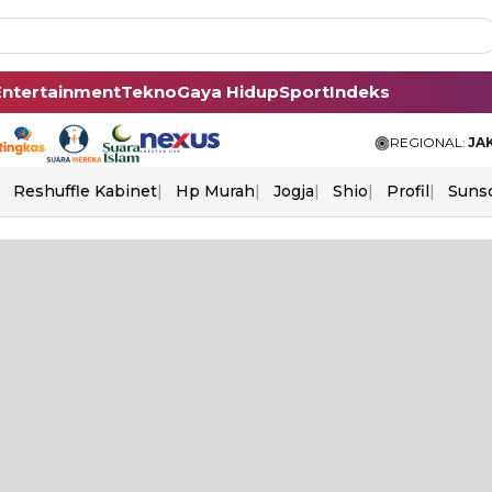
Entertainment
Tekno
Gaya Hidup
Sport
Indeks
REGIONAL:
JA
Reshuffle Kabinet
Hp Murah
Jogja
Shio
Profil
Suns