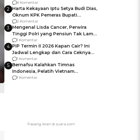
Gagalnya Negara Jamin Keamanan
6 Komentar
Harta Kekayaan Iptu Setya Budi Dias,
2
Oknum KPK Pemeras Bupati
Pemalang
2 Komentar
Mengenal Lisda Cancer, Perwira
3
Tinggi Polri yang Pensiun Tak Lama
Usai Jadi Brigjen
1 Komentar
PIP Termin II 2026 Kapan Cair? Ini
4
Jadwal Lengkap dan Cara Ceknya
agar Dana Tidak Hangus!
1 Komentar
Bernafsu Kalahkan Timnas
5
Indonesia, Pelatih Vietnam
Berencana Pakai Jimat di Pakansari
1 Komentar