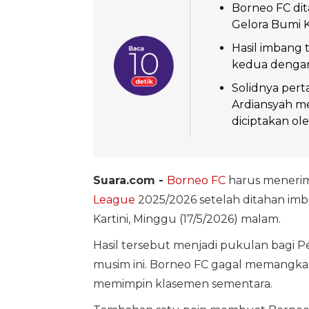
Borneo FC dit
Gelora Bumi K
Hasil imbang 
kedua dengan 
Solidnya pert
Ardiansyah m
diciptakan ol
Suara.com -
Borneo FC
harus menerim
League
2025/2026 setelah ditahan imba
Kartini, Minggu (17/5/2026) malam.
Hasil tersebut menjadi pukulan bagi P
musim ini. Borneo FC gagal memangka
memimpin klasemen sementara.