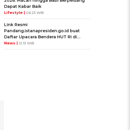
2026: Macan hingga Babi Berpeluang
Dapat Kabar Baik
Lifestyle |
06:23 WIB
Link Resmi
Pandang.istanapresiden.go.id buat
Daftar Upacara Bendera HUT RI di
Istana Negara
News |
12:13 WIB