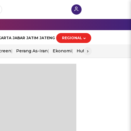
KARTA
JABAR
JATIM
JATENG
REGIONAL
›
creen
Perang As-Iran
Ekonomi
Hut Ri