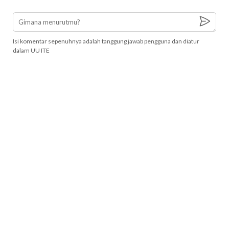
Isi komentar sepenuhnya adalah tanggung jawab pengguna dan diatur
dalam UU ITE