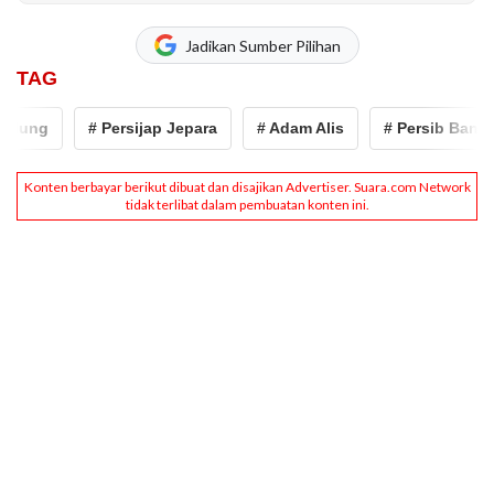
Jadikan Sumber Pilihan
TAG
dung
# Persijap Jepara
# Adam Alis
# Persib Bandu