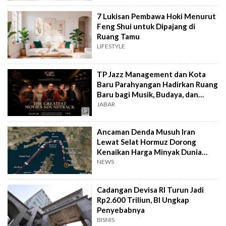
7 Lukisan Pembawa Hoki Menurut
Feng Shui untuk Dipajang di
Ruang Tamu
LIFESTYLE
TP Jazz Management dan Kota
Baru Parahyangan Hadirkan Ruang
Baru bagi Musik, Budaya, dan
Komunitas
JABAR
Ancaman Denda Musuh Iran
Lewat Selat Hormuz Dorong
Kenaikan Harga Minyak Dunia
Awal Agustus 2026
NEWS
Cadangan Devisa RI Turun Jadi
Rp2.600 Triliun, BI Ungkap
Penyebabnya
BISNIS