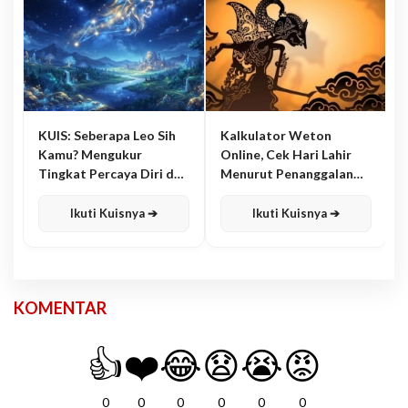
KUIS: Seberapa Leo Sih
Kalkulator Weton
Kamu? Mengukur
Online, Cek Hari Lahir
Tingkat Percaya Diri dan
Menurut Penanggalan
Karisma
Jawa
Ikuti Kuisnya ➔
Ikuti Kuisnya ➔
KOMENTAR
👍
❤️
😂
😧
😭
😡
0
0
0
0
0
0