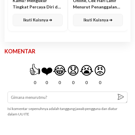
Kamu? Mengukur
Online, Cek Hari Lahir
Tingkat Percaya Diri dan
Menurut Penanggalan
Karisma
Jawa
Ikuti Kuisnya ➔
Ikuti Kuisnya ➔
KOMENTAR
👍
❤️
😂
😧
😭
😡
0
0
0
0
0
0
Isi komentar sepenuhnya adalah tanggung jawab pengguna dan diatur
dalam UU ITE