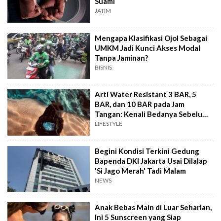
Suami
JATIM
Mengapa Klasifikasi Ojol Sebagai
UMKM Jadi Kunci Akses Modal
Tanpa Jaminan?
BISNIS
Arti Water Resistant 3 BAR, 5
BAR, dan 10 BAR pada Jam
Tangan: Kenali Bedanya Sebelum
Beli
LIFESTYLE
Begini Kondisi Terkini Gedung
Bapenda DKI Jakarta Usai Dilalap
'Si Jago Merah' Tadi Malam
NEWS
Anak Bebas Main di Luar Seharian,
Ini 5 Sunscreen yang Siap