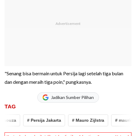
"Senang bisa bermain untuk Persija lagi setelah tiga bulan
dan dengan meraih tiga poin," pungkasnya.
Jadikan Sumber Pilihan
TAG
souza
# Persija Jakarta
# Mauro Zijlstra
# mauricio 