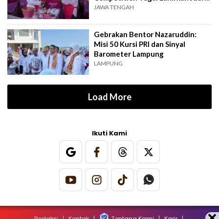
Baru
JAWA TENGAH
Gebrakan Bentor Nazaruddin:
Misi 50 Kursi PRI dan Sinyal
Barometer Lampung
LAMPUNG
Load More
Ikuti Kami
Redaksi
Kontak
Tentang Kami
Karir