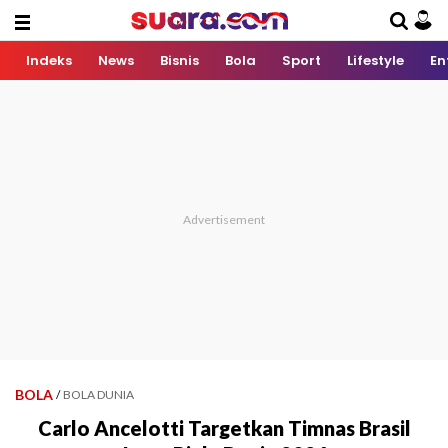
Indeks
News
Bisnis
Bola
Sport
Lifestyle
En
BOLA
/
BOLA DUNIA
Carlo Ancelotti Targetkan Timnas Brasil