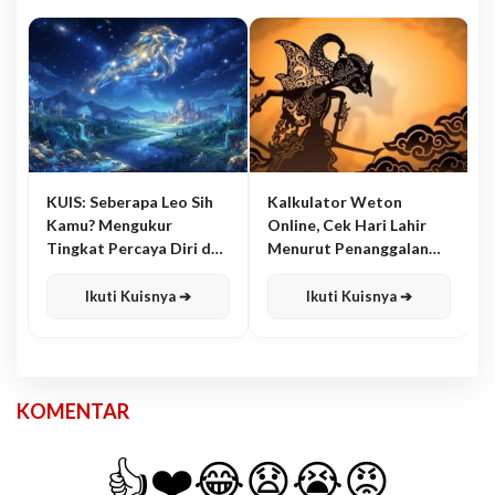
KUIS: Seberapa Leo Sih
Kalkulator Weton
Kamu? Mengukur
Online, Cek Hari Lahir
Tingkat Percaya Diri dan
Menurut Penanggalan
Karisma
Jawa
Ikuti Kuisnya ➔
Ikuti Kuisnya ➔
KOMENTAR
👍
❤️
😂
😧
😭
😡