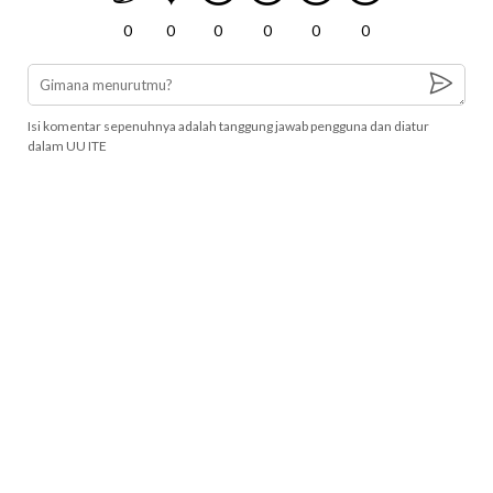
0
0
0
0
0
0
Isi komentar sepenuhnya adalah tanggung jawab pengguna dan diatur
dalam UU ITE