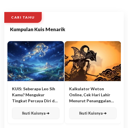
CARI TAHU
Kumpulan Kuis Menarik
KUIS: Seberapa Leo Sih
Kalkulator Weton
Kamu? Mengukur
Online, Cek Hari Lahir
Tingkat Percaya Diri dan
Menurut Penanggalan
Karisma
Jawa
Ikuti Kuisnya ➔
Ikuti Kuisnya ➔