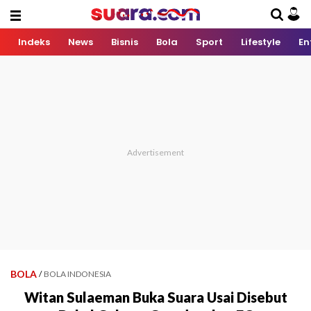
Indeks
News
Bisnis
Bola
Sport
Lifestyle
En
BOLA
/
BOLA INDONESIA
Witan Sulaeman Buka Suara Usai Disebut