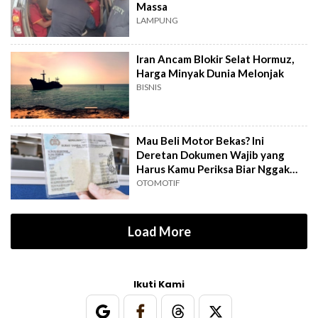
Massa
LAMPUNG
Iran Ancam Blokir Selat Hormuz,
Harga Minyak Dunia Melonjak
BISNIS
Mau Beli Motor Bekas? Ini
Deretan Dokumen Wajib yang
Harus Kamu Periksa Biar Nggak
Ketipu
OTOMOTIF
Load More
Ikuti Kami