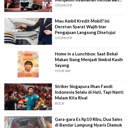
Niaga
OTOMOTIF
Mau Ambil Kredit Mobil? Ini
Deretan Syarat Wajib biar
Pengajuan Langsung Disetujui
OTOMOTIF
Home in a Lunchbox: Saat Bekal
Makan Siang Menjadi Simbol Kasih
Sayang
YOUR SAY
Striker Singapura Ilhan Fandi:
Indonesia Selalu di Hati, Tapi Nanti
Malam Kita Rival
BOLA
Gara-gara Es Rp10 Ribu, Dua Sales
di Bandar Lampung Nyaris Diamuk