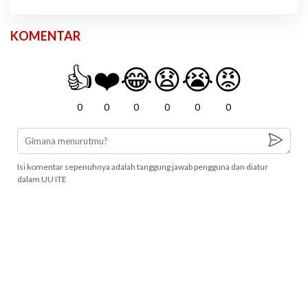
KOMENTAR
👍
❤️
😂
😧
😭
😡
0
0
0
0
0
0
Isi komentar sepenuhnya adalah tanggung jawab pengguna dan diatur
dalam UU ITE