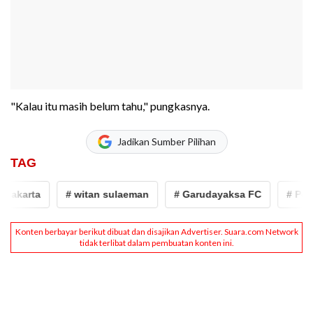
"Kalau itu masih belum tahu," pungkasnya.
Jadikan Sumber Pilihan
TAG
Jakarta
# witan sulaeman
# Garudayaksa FC
# Persij