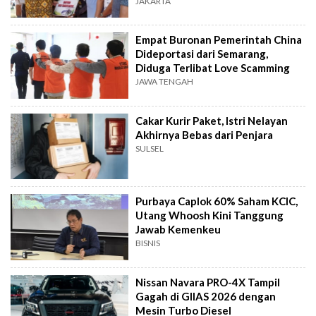
Produksi
JAKARTA
Empat Buronan Pemerintah China
Dideportasi dari Semarang,
Diduga Terlibat Love Scamming
JAWA TENGAH
Cakar Kurir Paket, Istri Nelayan
Akhirnya Bebas dari Penjara
SULSEL
Purbaya Caplok 60% Saham KCIC,
Utang Whoosh Kini Tanggung
Jawab Kemenkeu
BISNIS
Nissan Navara PRO-4X Tampil
Gagah di GIIAS 2026 dengan
Mesin Turbo Diesel