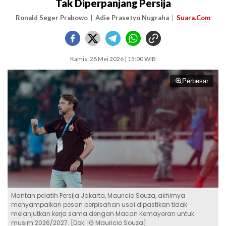
Tak Diperpanjang Persija
Ronald Seger Prabowo
Adie Prasetyo Nugraha
Suara.Com
Kamis, 28 Mei 2026 | 15:00 WIB
Perbesar
Mantan pelatih Persija Jakarta, Mauricio Souza, akhirnya
menyampaikan pesan perpisahan usai dipastikan tidak
melanjutkan kerja sama dengan Macan Kemayoran untuk
musim 2026/2027. [Dok. IG Mauricio Souza]