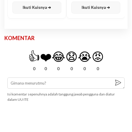
Karisma
Jawa
Ikuti Kuisnya ➔
Ikuti Kuisnya ➔
KOMENTAR
👍
❤️
😂
😧
😭
😡
0
0
0
0
0
0
Isi komentar sepenuhnya adalah tanggung jawab pengguna dan diatur
dalam UU ITE