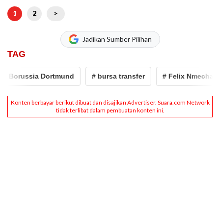
1
2
>
Jadikan Sumber Pilihan
TAG
Borussia Dortmund
# bursa transfer
# Felix Nmecha