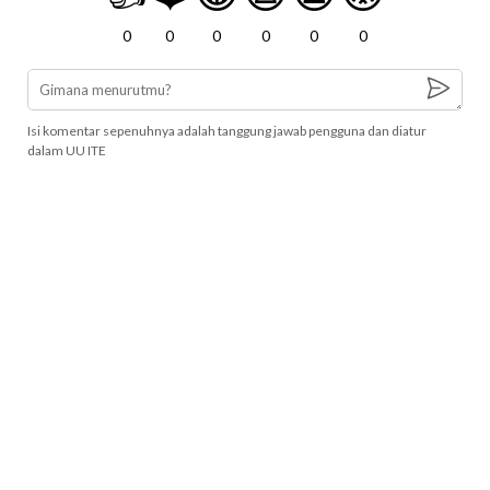
0
0
0
0
0
0
Isi komentar sepenuhnya adalah tanggung jawab pengguna dan diatur
dalam UU ITE