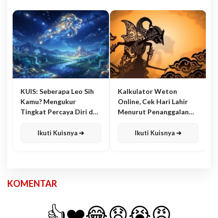
KUIS: Seberapa Leo Sih
Kalkulator Weton
Kamu? Mengukur
Online, Cek Hari Lahir
Tingkat Percaya Diri dan
Menurut Penanggalan
Karisma
Jawa
Ikuti Kuisnya ➔
Ikuti Kuisnya ➔
KOMENTAR
👍
❤️
😂
😧
😭
😡