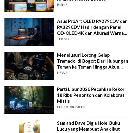
BISNIS
Asus ProArt OLED PA279CDV dan
PA329CDV Hadir dengan Panel
QD-OLED 4K dan Akurasi Warna
Mutlak
TEKNO
Menelusuri Lorong Gelap
Tramadol di Bogor: Dari Hubungan
Teman ke Teman Hingga Akun
Medsos Private
NEWS
Parti Libur 2026 Pecahkan Rekor
18 Ribu Penonton dan Kolaborasi
Mistis
ENTERTAINMENT
Sam and Dave Dig a Hole, Buku
Lucu yang Membuat Anak Ikut