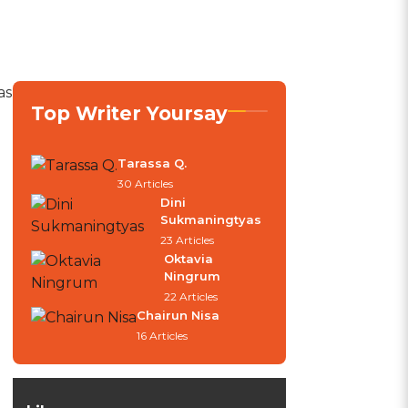
m
as
Top Writer Yoursay
Tarassa Q.
30 Articles
Dini
Sukmaningtyas
23 Articles
Oktavia
Ningrum
22 Articles
Chairun Nisa
16 Articles