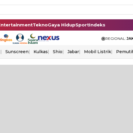
Entertainment
Tekno
Gaya Hidup
Sport
Indeks
REGIONAL:
JA
s
Sunscreen
Kulkas
Shio
Jabar
Mobil Listrik
Pemuti