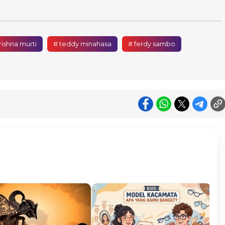
rishna murti
# teddy minahasa
# ferdy sambo