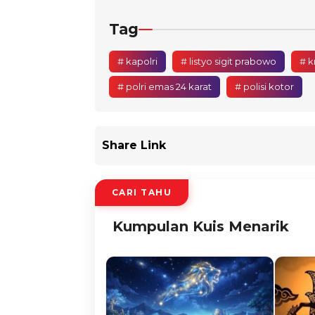
Tag
# kapolri
# listyo sigit prabowo
# k
# polri emas 24 karat
# polisi kotor
Share Link
CARI TAHU
Kumpulan Kuis Menarik