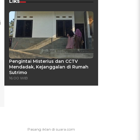
Liks
i
Pengintai Misterius dan CCTV
Mendadak, Kejanggalan di Rumah
Sutrimo
16:00 WIB
g