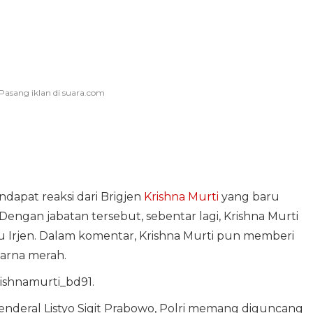
ndapat reaksi dari Brigjen
Krishna Murti
yang baru
 Dengan jabatan tersebut, sebentar lagi, Krishna Murti
u Irjen. Dalam komentar, Krishna Murti pun memberi
arna merah.
rishnamurti_bd91.
Jenderal Listyo Sigit Prabowo, Polri memang diguncang