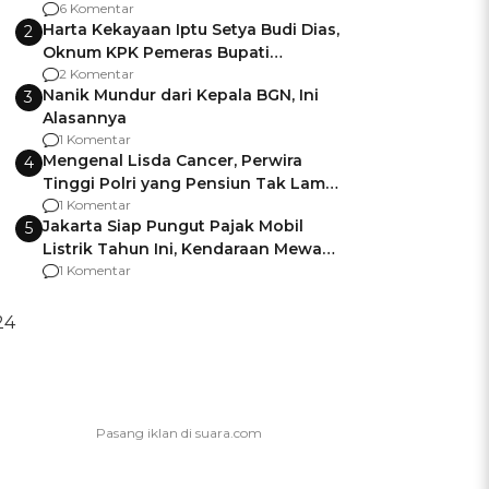
Gagalnya Negara Jamin Keamanan
6 Komentar
Harta Kekayaan Iptu Setya Budi Dias,
2
Oknum KPK Pemeras Bupati
Pemalang
2 Komentar
Nanik Mundur dari Kepala BGN, Ini
3
Alasannya
1 Komentar
Mengenal Lisda Cancer, Perwira
4
Tinggi Polri yang Pensiun Tak Lama
Usai Jadi Brigjen
1 Komentar
Jakarta Siap Pungut Pajak Mobil
5
Listrik Tahun Ini, Kendaraan Mewah
Kena hingga 75% PKB
1 Komentar
24