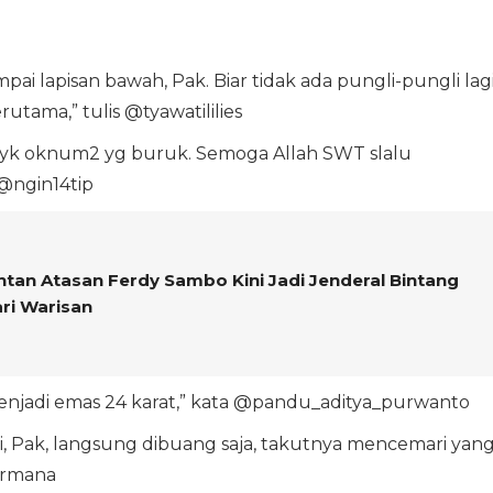
pai lapisan bawah, Pak. Biar tidak ada pungli-pungli lag
utama,” tulis @tyawatililies
pi byk oknum2 yg buruk. Semoga Allah SWT slalu
 @ngin14tip
ntan Atasan Ferdy Sambo Kini Jadi Jenderal Bintang
ri Warisan
njadi emas 24 karat,” kata @pandu_aditya_purwanto
i, Pak, langsung dibuang saja, takutnya mencemari yan
ermana